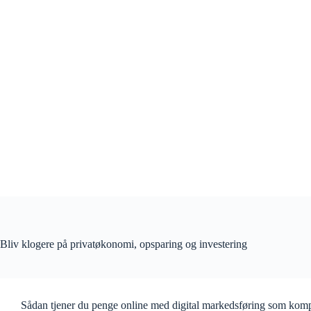
Fortsæt
til
indhold
Bliv klogere på privatøkonomi, opsparing og investering
Sådan tjener du penge online med digital markedsføring som kom