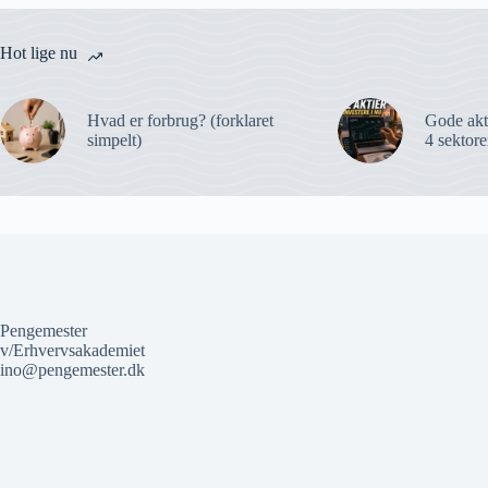
Hot lige nu
Hvad er forbrug? (forklaret
Gode akti
simpelt)
4 sektore
Pengemester
v/Erhvervsakademiet
ino@pengemester.dk