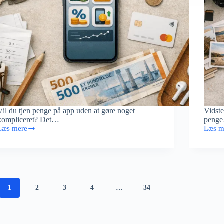
Vil du tjen penge på app uden at gøre noget
Vidste
kompliceret? Det…
peng
Læs mere
Læs m
Tjen
Sælg
penge
billed
på
på
app
nettet
–
og
de
tjen
bedste
penge
1
2
3
4
…
34
penge-
apps