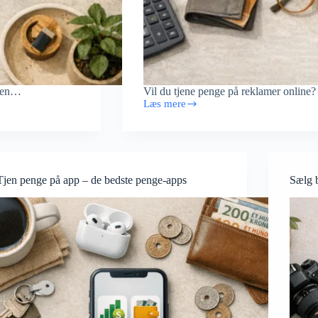
 men…
Vil du tjene penge på reklamer online?
Læs mere
Tjen
penge
på
reklamer
online
Tjen penge på app – de bedste penge-apps
Sælg b