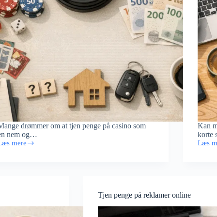
Mange drømmer om at tjen penge på casino som
Kan ma
en nem og…
korte
Læs mere
Læs m
Tjen
Tjen
penge
penge
på
på
casino
at
–
spille
isici
spil
Tjen penge på reklamer online
og
–
ealiteter
virker
det?