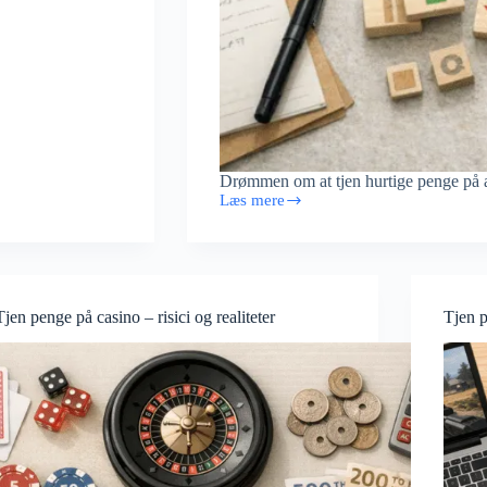
Drømmen om at tjen hurtige penge på 
Læs mere
Tjen
hurtige
penge
på
aktier
–
Tjen penge på casino – risici og realiteter
Tjen p
hvad
skal
du
vide?