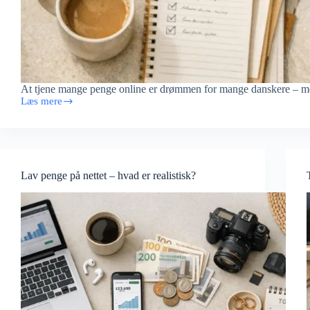
At tjene mange penge online er drømmen for mange danskere –
Læs mere
Tjen
mange
penge
online
–
hvad
Lav penge på nettet – hvad er realistisk?
kræver
det?