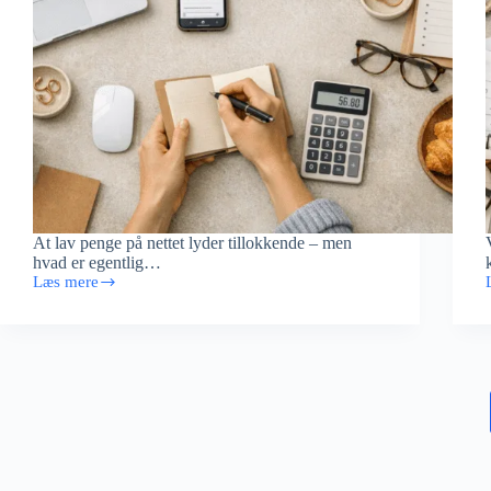
At lav penge på nettet lyder tillokkende – men
hvad er egentlig…
Læs mere
Lav
penge
på
nettet
–
hvad
er
realistisk?