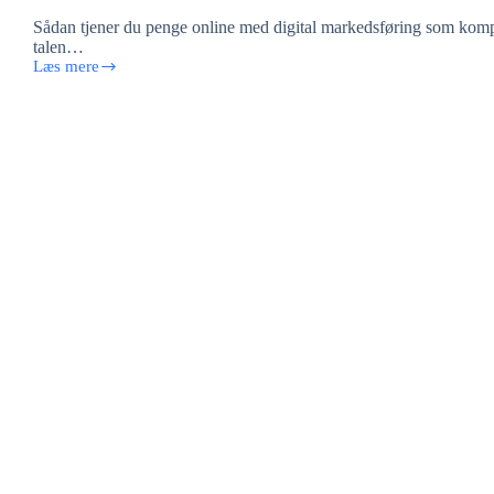
Sådan tjener du penge online med digital markedsføring som kom
talen…
Læs mere
Sådan
tjener
du
penge
online
med
digital
markedsføring
som
kompetence