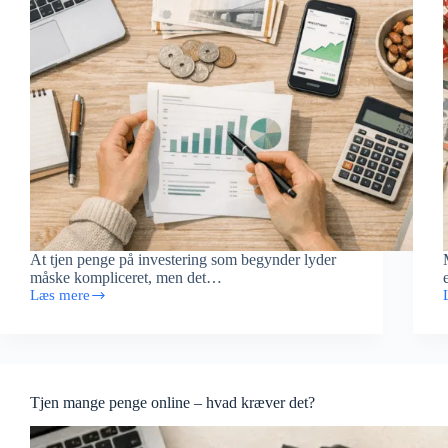
At tjen penge på investering som begynder lyder
måske kompliceret, men det…
Læs mere
Tjen
penge
på
investering
som
begynder
r
Tjen mange penge online – hvad kræver det?
r