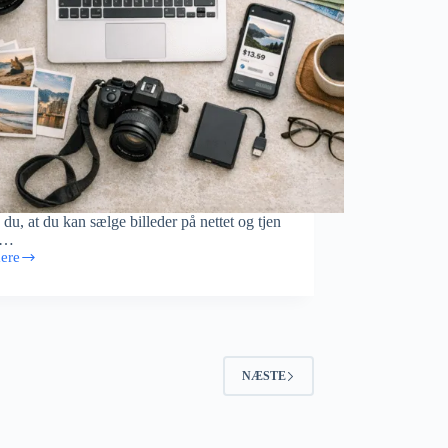
 du, at du kan sælge billeder på nettet og tjen
e…
ere
er
NÆSTE