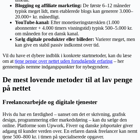
Blogging og affiliate marketing:
De første 6–12 måneder
typisk meget lidt, men etablerede blogs kan generere 3.000–
20.000+ kr. månedligt.
YouTube-kanal:
Efter monetiseringstærsklen (1.000
abonnenter + 4.000 timers visningstid) typisk 500–5.000 kr.
om måneden for en dansk kanal.
Sælg digitale produkter eller billeder:
Varierer meget, men
kan give en stabil passiv indkomst over tid.
Vil du have et dybere indblik i konkrete startmetoder, kan du læse
om at
tjene penge over nettet uden forudgående erfaring
– her
gennemgås nemme indgangspunkter for nybegyndere.
De mest lovende metoder til at lav penge
på nettet
Freelancearbejde og digitale tjenester
Hvis du har en færdighed – uanset om det er skrivning, grafisk
design, programmering eller markedsføring – kan du sælge den
online. Platforme som Upwork, Fiverr og danske jobportaler giver
adgang til kunder verden over. En erfaren dansk freelancer kan nemt
tjene 500–800 kr. i timen på specialiserede opgaver.