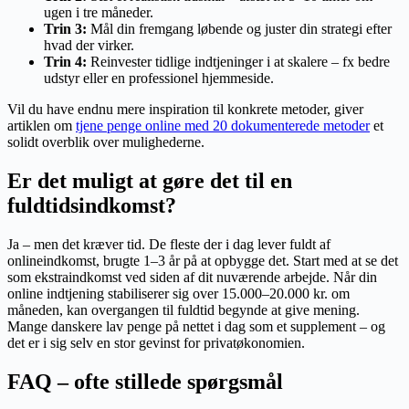
ugen i tre måneder.
Trin 3:
Mål din fremgang løbende og juster din strategi efter
hvad der virker.
Trin 4:
Reinvester tidlige indtjeninger i at skalere – fx bedre
udstyr eller en professionel hjemmeside.
Vil du have endnu mere inspiration til konkrete metoder, giver
artiklen om
tjene penge online med 20 dokumenterede metoder
et
solidt overblik over mulighederne.
Er det muligt at gøre det til en
fuldtidsindkomst?
Ja – men det kræver tid. De fleste der i dag lever fuldt af
onlineindkomst, brugte 1–3 år på at opbygge det. Start med at se det
som ekstraindkomst ved siden af dit nuværende arbejde. Når din
online indtjening stabiliserer sig over 15.000–20.000 kr. om
måneden, kan overgangen til fuldtid begynde at give mening.
Mange danskere lav penge på nettet i dag som et supplement – og
det er i sig selv en stor gevinst for privatøkonomien.
FAQ – ofte stillede spørgsmål