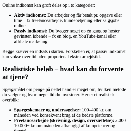
Online indkomst kan groft deles op i to kategorier:
Aktiv indkomst:
Du arbejder og får betalt pr. opgave eller
time – fx freelancearbejde, kundebetjening eller salgsjobs
online.
Passiv indkomst:
Du bygger noget op én gang og høster
gevinsten løbende – fx en blog, en YouTube-kanal eller
affiliate marketing.
Begge kræver en indsats i starten. Forskellen er, at passiv indkomst
kan vokse over tid uden proportenal ekstra arbejdstid.
Realistiske beløb – hvad kan du forvente
at tjene?
Spørgsmålet om penge på nettet handler meget om, hvilken metode
du vælger og hvor meget tid du investerer. Her er et realistisk
overblik:
Spørgeskemaer og undersøgelser:
100–400 kr. om
måneden ved konsekvent brug af de bedste platforme.
Freelancearbejde (skrivning, design, oversættelse):
2.000–
10.000+ kr. om måneden afhængigt af kompetencer og
timetal.