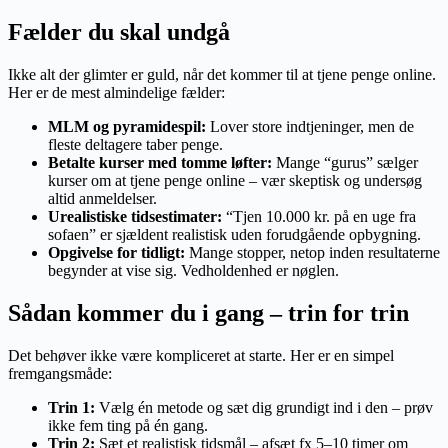
Fælder du skal undgå
Ikke alt der glimter er guld, når det kommer til at tjene penge online.
Her er de mest almindelige fælder:
MLM og pyramidespil:
Lover store indtjeninger, men de
fleste deltagere taber penge.
Betalte kurser med tomme løfter:
Mange “gurus” sælger
kurser om at tjene penge online – vær skeptisk og undersøg
altid anmeldelser.
Urealistiske tidsestimater:
“Tjen 10.000 kr. på en uge fra
sofaen” er sjældent realistisk uden forudgående opbygning.
Opgivelse for tidligt:
Mange stopper, netop inden resultaterne
begynder at vise sig. Vedholdenhed er nøglen.
Sådan kommer du i gang – trin for trin
Det behøver ikke være kompliceret at starte. Her er en simpel
fremgangsmåde:
Trin 1:
Vælg én metode og sæt dig grundigt ind i den – prøv
ikke fem ting på én gang.
Trin 2:
Sæt et realistisk tidsmål – afsæt fx 5–10 timer om