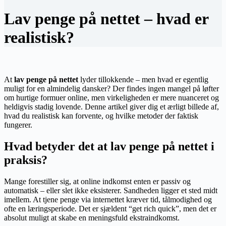
Lav penge på nettet – hvad er
realistisk?
At
lav penge på nettet
lyder tillokkende – men hvad er egentlig
muligt for en almindelig dansker? Der findes ingen mangel på løfter
om hurtige formuer online, men virkeligheden er mere nuanceret og
heldigvis stadig lovende. Denne artikel giver dig et ærligt billede af,
hvad du realistisk kan forvente, og hvilke metoder der faktisk
fungerer.
Hvad betyder det at lav penge på nettet i
praksis?
Mange forestiller sig, at online indkomst enten er passiv og
automatisk – eller slet ikke eksisterer. Sandheden ligger et sted midt
imellem. At tjene penge via internettet kræver tid, tålmodighed og
ofte en læringsperiode. Det er sjældent “get rich quick”, men det er
absolut muligt at skabe en meningsfuld ekstraindkomst.