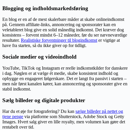
Blogging og indholdsmarkedsføring
En blog er en af de mest skalerbare måder at skabe onlineindkomst
på. Gennem affiliate-links, annoncering og sponsorater kan en
veletableret blog give en solid månedlig indkomst. Det kræver dog
konsistens – forvent mindst 6–12 måneder, før du ser nævneværdige
resultater.
Realistiske forventninger til blogindkomst
er vigtige at
have fra starten, så du ikke giver op for tidligt.
Sociale medier og videoindhold
YouTube, TikTok og Instagram er reelle indkomstkilder for danskere
i dag. Nøglen er at vælge ét medie, skabe konsistent indhold og
opbygge en engageret følgerskare. Det er langt fra passivt i starten –
men når først kanalen kører, kan annoncering og sponsorater give en
stabil indkomst.
Sælg billeder og digitale produkter
Har du et øje for fotografering? Du kan
sælge billeder på nettet og
tjene penge
via platforme som Shutterstock, Adobe Stock og Getty
Images. Hvert salg giver en lille royalty, men volumen kan gøre det
rentabelt over tid.