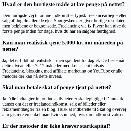
Hvad er den hurtigste måde at lav penge på nettet?
Den hurtigste vej til online indkomst er typisk freelancearbejde eller
salg af ting du allerede ejer. Spørgeskemaer giver hurtige resultater,
men beløbene er begrænsede. Freelancing via fx Fiverr kan give de
første penge inden for dage, hvis du har en salgbar færdighed.
Kan man realistisk tjene 5.000 kr. om måneden på
nettet?
Ja, det er fuldt ud realistisk – men sjældent fra dag ét. De fleste når
dette niveau efter 3–12 måneder med konsistent indsats.
Freelancing, blogging med affiliate marketing og YouTube er alle
metoder der kan nå dette niveau.
Skal man betale skat af penge tjent på nettet?
Ja. Alle indtægter fra online aktiviteter er skattepligtige i Danmark,
uanset om det er freelanceindkomst, salg af billeder eller
reklameindtægter fra en blog. Husk at indberette til Skat og overvej
at registrere en enkeltmandsvirksomhed, hvis din indkomst vokser.
Er der metoder der ikke kræver startkapital?