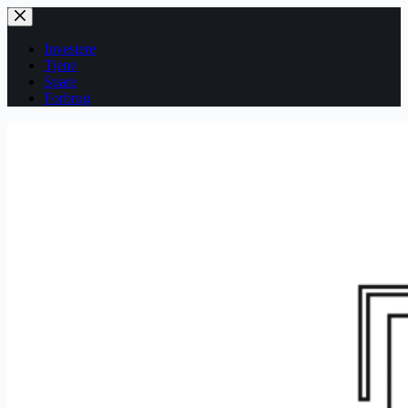
Fortsæt
til
indhold
Investere
Tjene
Spare
Forbrug