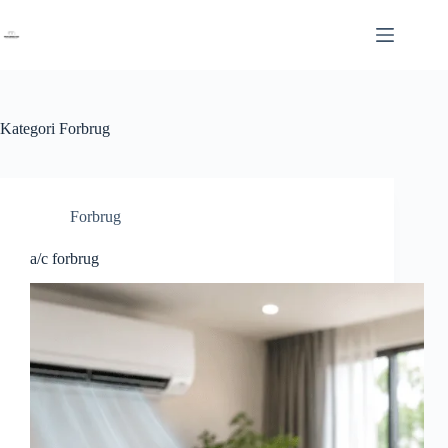
Fortsæt
til
indhold
Kategori
Forbrug
Forbrug
a/c forbrug