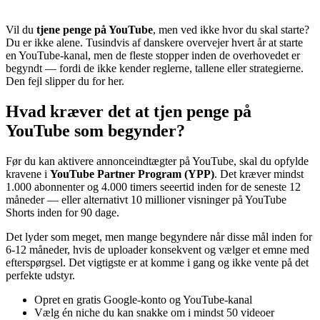
Vil du
tjene penge på YouTube
, men ved ikke hvor du skal starte?
Du er ikke alene. Tusindvis af danskere overvejer hvert år at starte
en YouTube-kanal, men de fleste stopper inden de overhovedet er
begyndt — fordi de ikke kender reglerne, tallene eller strategierne.
Den fejl slipper du for her.
Hvad kræver det at tjen penge på
YouTube som begynder?
Før du kan aktivere annonceindtægter på YouTube, skal du opfylde
kravene i
YouTube Partner Program (YPP)
. Det kræver mindst
1.000 abonnenter og 4.000 timers seeertid inden for de seneste 12
måneder — eller alternativt 10 millioner visninger på YouTube
Shorts inden for 90 dage.
Det lyder som meget, men mange begyndere når disse mål inden for
6-12 måneder, hvis de uploader konsekvent og vælger et emne med
efterspørgsel. Det vigtigste er at komme i gang og ikke vente på det
perfekte udstyr.
Opret en gratis Google-konto og YouTube-kanal
Vælg én niche du kan snakke om i mindst 50 videoer