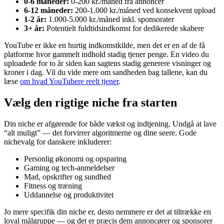
0-6 måneder:
0-200 kr./måned fra annoncer
6-12 måneder:
200-1.000 kr./måned ved konsekvent upload
1-2 år:
1.000-5.000 kr./måned inkl. sponsorater
3+ år:
Potentielt fuldtidsindkomst for dedikerede skabere
YouTube er ikke en hurtig indkomstkilde, men det er en af de få
platforme hvor gammelt indhold stadig tjener penge. En video du
uploadede for to år siden kan sagtens stadig generere visninger og
kroner i dag. Vil du vide mere om sandheden bag tallene, kan du
læse
om hvad YouTubere reelt tjener
.
Vælg den rigtige niche fra starten
Din niche er afgørende for både vækst og indtjening. Undgå at lave
“alt muligt” — det forvirrer algoritmerne og dine seere. Gode
nichevalg for danskere inkluderer:
Personlig økonomi og opsparing
Gaming og tech-anmeldelser
Mad, opskrifter og sundhed
Fitness og træning
Uddannelse og produktivitet
Jo mere specifik din niche er, desto nemmere er det at tiltrække en
loyal målgruppe — og det er præcis dem annoncører og sponsorer