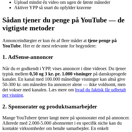
Upload mindst én video om ugen de første måneder
Aktiver YPP så snart du opfylder kravene
Sådan tjener du penge på YouTube — de
vigtigste metoder
Annonceindtægter er kun én af flere måder at
tjene penge på
YouTube
. Her er de mest relevante for begyndere:
1. AdSense-annoncer
Når du er godkendt i YPP, vises annoncer i dine videoer. Du tjener
typisk mellem
0,50 og 3 kr. pr. 1.000 visninger
på dansksprogede
kanaler. En kanal med 100.000 månedlige visninger kan altså give
50-300 kr. om måneden fra annoncer alene — ikke voldsomt, men
det vokser med kanalen. Læs mere om
hvad du faktisk får udbetalt
per visning
.
2. Sponsorater og produktsamarbejder
Mange YouTubere tjener langt mere på sponsorater end på annoncer.
Allerede med 2.000-5.000 abonnenter i en specifik niche kan du
kontakte virksomheder om betalte samarbejder. En enkelt