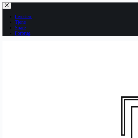
Fortsæt
til
indhold
Investere
Tjene
Spare
Forbrug