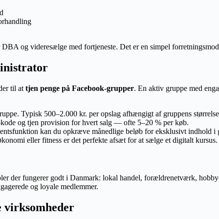
rd
orhandling
ler DBA og videresælge med fortjeneste. Det er en simpel forretningsm
nistrator
er til at
tjen penge på Facebook-grupper
. En aktiv gruppe med eng
ruppe. Typisk 500–2.000 kr. per opslag afhængigt af gruppens størrelse
-kode og tjen provision for hvert salg — ofte 5–20 % per køb.
sfunktion kan du opkræve månedlige beløb for eksklusivt indhold i 
nomi eller fitness er det perfekte afsæt for at sælge et digitalt kursus.
 der fungerer godt i Danmark: lokal handel, forældrenetværk, hobbyer (
e engagerede og loyale medlemmer.
le virksomheder