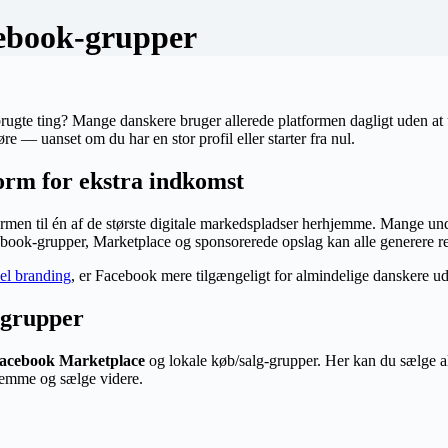
ebook-grupper
ugte ting? Mange danskere bruger allerede platformen dagligt uden at ud
e — uanset om du har en stor profil eller starter fra nul.
orm for ekstra indkomst
formen til én af de største digitale markedspladser herhjemme. Mange u
book-grupper, Marketplace og sponsorerede opslag kan alle generere r
el branding
, er Facebook mere tilgængeligt for almindelige danskere ud
 grupper
acebook Marketplace
og lokale køb/salg-grupper. Her kan du sælge al
jemme og sælge videre.