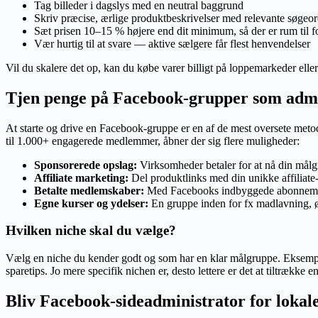
Tag billeder i dagslys med en neutral baggrund
Skriv præcise, ærlige produktbeskrivelser med relevante søgeo
Sæt prisen 10–15 % højere end dit minimum, så der er rum til f
Vær hurtig til at svare — aktive sælgere får flest henvendelser
Vil du skalere det op, kan du købe varer billigt på loppemarkeder el
Tjen penge på Facebook-grupper som admi
At starte og drive en Facebook-gruppe er en af de mest oversete metod
til 1.000+ engagerede medlemmer, åbner der sig flere muligheder:
Sponsorerede opslag:
Virksomheder betaler for at nå din målg
Affiliate marketing:
Del produktlinks med din unikke affiliate
Betalte medlemskaber:
Med Facebooks indbyggede abonnement
Egne kurser og ydelser:
En gruppe inden for fx madlavning, øko
Hvilken niche skal du vælge?
Vælg en niche du kender godt og som har en klar målgruppe. Eksempler
sparetips. Jo mere specifik nichen er, desto lettere er det at tiltrækk
Bliv Facebook-sideadministrator for loka