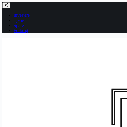
Fortsæt
til
indhold
Investere
Tjene
Spare
Forbrug