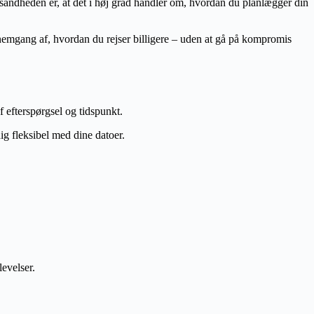
n sandheden er, at det i høj grad handler om, hvordan du planlægger din
ennemgang af, hvordan du rejser billigere – uden at gå på kompromis
f efterspørgsel og tidspunkt.
dig fleksibel med dine datoer.
levelser.