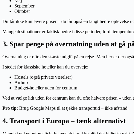
Maj
September
Oktober
Du får ikke kun lavere priser – du får også en langt bedre oplevelse 
Mange destinationer er faktisk bedre i disse perioder, fordi temperat
3. Spar penge på overnatning uden at gå 
Overnatning er ofte den største udgift på en rejse. Men her er der også
I stedet for klassiske hoteller kan du overveje:
Hostels (også private værelser)
Airbnb
Budget-hoteller uden for centrum
Ved at vælge lidt uden for centrum kan du ofte halvere prisen – uden 
Pro tip:
Brug Google Maps til at tjekke transporttid – ikke afstand.
4. Transport i Europa – tænk alternativt
Mange tænker automatisk fly, men det er ikke altid det billigste valg.