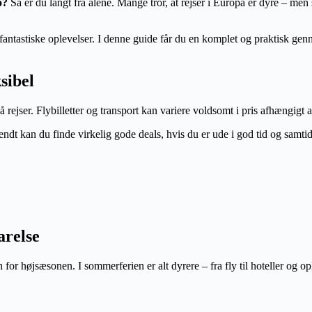
o?
Så er du langt fra alene. Mange tror, at rejser i Europa er dyre – me
å fantastiske oplevelser. I denne guide får du en komplet og praktisk g
sibel
å rejser. Flybilletter og transport kan variere voldsomt i pris afhængigt a
vendt kan du finde virkelig gode deals, hvis du er ude i god tid og samti
arelse
or højsæsonen. I sommerferien er alt dyrere – fra fly til hoteller og op