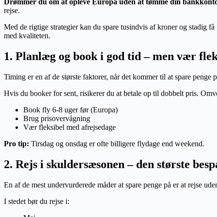
Drømmer du om at opleve Europa uden at tømme din bankkont
rejse.
Med de rigtige strategier kan du spare tusindvis af kroner og stadig f
med kvaliteten.
1. Planlæg og book i god tid – men vær flek
Timing er en af de største faktorer, når det kommer til at spare penge p
Hvis du booker for sent, risikerer du at betale op til dobbelt pris. Om
Book fly 6-8 uger før (Europa)
Brug prisovervågning
Vær fleksibel med afrejsedage
Pro tip:
Tirsdag og onsdag er ofte billigere flydage end weekend.
2. Rejs i skuldersæsonen – den største besp
En af de mest undervurderede måder at spare penge på er at rejse uden f
I stedet bør du rejse i: