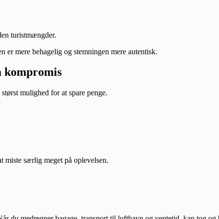
uden turistmængder.
uren er mere behagelig og stemningen mere autentisk.
på kompromis
 størst mulighed for at spare penge.
at miste særlig meget på oplevelsen.
 Når du medregner bagage, transport til lufthavn og ventetid, kan tog og