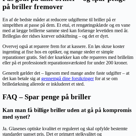
på briller fremover
En af de bedste måder at reducere udgifterne til briller på er
simpelthen at passe på dem. Et etui, et rengøringsklæde og en vane
med at lægge brillerne samme sted kan forlænge levetiden med år.
Brilleglas der ridses kræver udskiftning – og det er dyrt.
Overvej også at reparere frem for at kassere. En løs skrue koster
ingenting at fixe hos en optiker, og mange steder er simple
reparationer gratis. Stel der knækker kan ofte repareres med brillelim
eller på et professionelt reparationsværksted for under 200 kroner.
Generelt gælder det – ligesom med mange andre faste udgifter – at
det kan betale sig at
gennemgå dine forsikringer
for at se om
brilledækning allerede er inkluderet et sted.
FAQ – Spar penge på briller
Kan man få billige briller uden at gå på kompromis
med synet?
Ja. Glasenes optiske kvalitet er reguleret og skal opfylde bestemte
standarder uanset pris. Det er primært stelkvalitet og