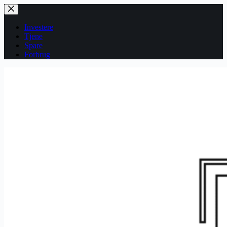
Fortsæt
til
indhold
Investere
Tjene
Spare
Forbrug