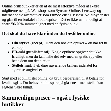
Online brillebutikker er en af de mest effektive måder at skære
udgifterne ned på. Webshops som Synsam Online, Lensway og
internationale alternativer som Firmoo eller GlassesUSA tilbyder stel
og glas til en brøkdel af butiksprisen. Det er ikke ualmindeligt at
spare 50-70% sammenlignet med en fysisk butik.
Det skal du have klar inden du bestiller online
Din styrke (recept):
Hent den hos din optiker – du har ret til
en kopi.
PD-mål (pupilafstand):
Nogle optikere opgiver det ikke
frivilligt, men du kan måle det selv med en gratis app eller
bede dem om det direkte.
Stellets mål:
Tjek dine nuværende brillers inderstel for
størrelsesangivelser.
Start med et billigt stel online, og brug besparelsen til at betale for
kvalitetsglas. Du behøver ikke spare på glasene – men stellet kan
sagtens være billigt.
Sammenlign priser – også i fysiske
butikker