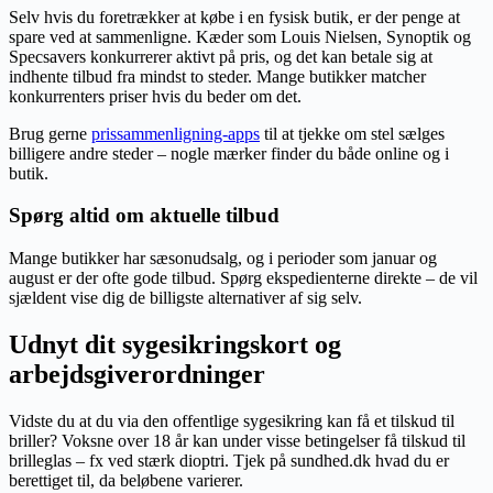
Selv hvis du foretrækker at købe i en fysisk butik, er der penge at
spare ved at sammenligne. Kæder som Louis Nielsen, Synoptik og
Specsavers konkurrerer aktivt på pris, og det kan betale sig at
indhente tilbud fra mindst to steder. Mange butikker matcher
konkurrenters priser hvis du beder om det.
Brug gerne
prissammenligning-apps
til at tjekke om stel sælges
billigere andre steder – nogle mærker finder du både online og i
butik.
Spørg altid om aktuelle tilbud
Mange butikker har sæsonudsalg, og i perioder som januar og
august er der ofte gode tilbud. Spørg ekspedienterne direkte – de vil
sjældent vise dig de billigste alternativer af sig selv.
Udnyt dit sygesikringskort og
arbejdsgiverordninger
Vidste du at du via den offentlige sygesikring kan få et tilskud til
briller? Voksne over 18 år kan under visse betingelser få tilskud til
brilleglas – fx ved stærk dioptri. Tjek på sundhed.dk hvad du er
berettiget til, da beløbene varierer.