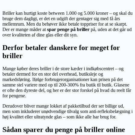
Briller kan hurtigt koste between 1.000 og 5.000 kroner – og skal du
bruge dem dagligt, er det en udgift der gentager sig med få års
mellemrum. Men du behøver ikke betale toppriser for at se skarpt.
Der er mange måder at
spar penge på briller
på, uden at det går ud
over kvaliteten af dine glas eller dit syn.
Derfor betaler danskere for meget for
briller
Mange køber deres briller i de store kæder i indkøbscentret – og
betaler dermed for en stor del overhead, butiksleje og
markedsføring. Ifølge forbrugerorganisationer kan prisen på det
samme stel variere med op til 200-300% fra butik til butik. Glasene
er ofte den dyreste del, og her er der stor forskel på hvad du reelt får
for pengene.
Derudover bliver mange lokket af pakketilbud der ser billige ud,
men som inkluderer unødvendige tilvalg som anti-refleksbelægning i
høj kvalitet eller ultratynde glas – som ikke alle har brug for.
Sådan sparer du penge på briller online