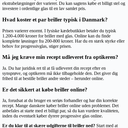
ekstrabelægninger der varierer. Du kan sagtens købe et billigt stel og
investere i ordentlige glas til en lav samlet pris.
Hvad koster et par briller typisk i Danmark?
Prisen varierer enormt. I fysiske kædebutikker betaler du typisk
1.200-4.000 kroner for briller med glas. Online kan du finde
komplette løsninger fra 200-800 kroner. Har du en stærk styrke eller
behov for progressivglas, stiger prisen.
Må jeg kræve min recept udleveret fra optikeren?
Ja. Du har juridisk ret til at få udleveret din recept efter en
synsprøve, og optikeren må ikke tilbageholde den. Det giver dig
frihed til at bestille briller andre steder – herunder online.
Er det sikkert at købe briller online?
Ja, forudsat at du bruger en seriøs forhandler og har din korrekte
recept. Mange danskere køber briller online uden problemer. Det
anbefales at starte med et billigt par, så du kan vurdere kvaliteten,
inden du eventuelt køber dyrere progressive glas online.
Er du klar til at skære udgifterne til briller ned?
Start med at