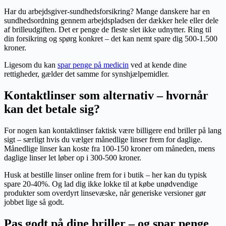
Har du arbejdsgiver-sundhedsforsikring? Mange danskere har en
sundhedsordning gennem arbejdspladsen der dækker hele eller dele
af brilleudgiften. Det er penge de fleste slet ikke udnytter. Ring til
din forsikring og spørg konkret – det kan nemt spare dig 500-1.500
kroner.
Ligesom du kan
spar penge på medicin
ved at kende dine
rettigheder, gælder det samme for synshjælpemidler.
Kontaktlinser som alternativ – hvornår
kan det betale sig?
For nogen kan kontaktlinser faktisk være billigere end briller på lang
sigt – særligt hvis du vælger månedlige linser frem for daglige.
Månedlige linser kan koste fra 100-150 kroner om måneden, mens
daglige linser let løber op i 300-500 kroner.
Husk at bestille linser online frem for i butik – her kan du typisk
spare 20-40%. Og lad dig ikke lokke til at købe unødvendige
produkter som overdyrt linsevæske, når generiske versioner gør
jobbet lige så godt.
Pas godt på dine briller – og spar penge