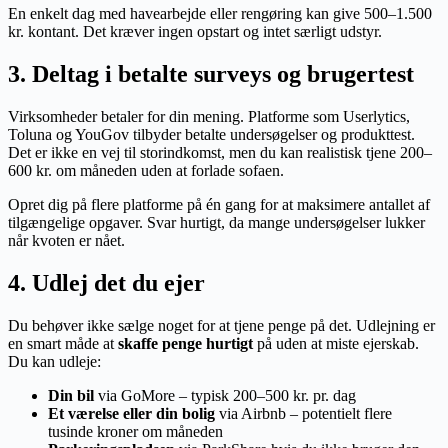
En enkelt dag med havearbejde eller rengøring kan give 500–1.500
kr. kontant. Det kræver ingen opstart og intet særligt udstyr.
3. Deltag i betalte surveys og brugertest
Virksomheder betaler for din mening. Platforme som Userlytics,
Toluna og YouGov tilbyder betalte undersøgelser og produkttest.
Det er ikke en vej til storindkomst, men du kan realistisk tjene 200–
600 kr. om måneden uden at forlade sofaen.
Opret dig på flere platforme på én gang for at maksimere antallet af
tilgængelige opgaver. Svar hurtigt, da mange undersøgelser lukker
når kvoten er nået.
4. Udlej det du ejer
Du behøver ikke sælge noget for at tjene penge på det. Udlejning er
en smart måde at
skaffe penge hurtigt
på uden at miste ejerskab.
Du kan udleje:
Din bil
via GoMore – typisk 200–500 kr. pr. dag
Et værelse eller din bolig
via Airbnb – potentielt flere
tusinde kroner om måneden