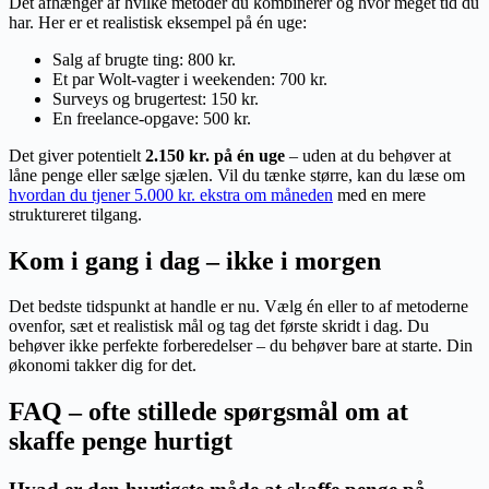
Det afhænger af hvilke metoder du kombinerer og hvor meget tid du
har. Her er et realistisk eksempel på én uge:
Salg af brugte ting: 800 kr.
Et par Wolt-vagter i weekenden: 700 kr.
Surveys og brugertest: 150 kr.
En freelance-opgave: 500 kr.
Det giver potentielt
2.150 kr. på én uge
– uden at du behøver at
låne penge eller sælge sjælen. Vil du tænke større, kan du læse om
hvordan du tjener 5.000 kr. ekstra om måneden
med en mere
struktureret tilgang.
Kom i gang i dag – ikke i morgen
Det bedste tidspunkt at handle er nu. Vælg én eller to af metoderne
ovenfor, sæt et realistisk mål og tag det første skridt i dag. Du
behøver ikke perfekte forberedelser – du behøver bare at starte. Din
økonomi takker dig for det.
FAQ – ofte stillede spørgsmål om at
skaffe penge hurtigt