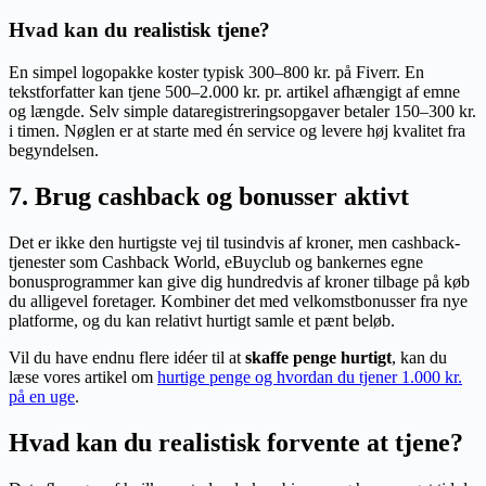
Hvad kan du realistisk tjene?
En simpel logopakke koster typisk 300–800 kr. på Fiverr. En
tekstforfatter kan tjene 500–2.000 kr. pr. artikel afhængigt af emne
og længde. Selv simple dataregistreringsopgaver betaler 150–300 kr.
i timen. Nøglen er at starte med én service og levere høj kvalitet fra
begyndelsen.
7. Brug cashback og bonusser aktivt
Det er ikke den hurtigste vej til tusindvis af kroner, men cashback-
tjenester som Cashback World, eBuyclub og bankernes egne
bonusprogrammer kan give dig hundredvis af kroner tilbage på køb
du alligevel foretager. Kombiner det med velkomstbonusser fra nye
platforme, og du kan relativt hurtigt samle et pænt beløb.
Vil du have endnu flere idéer til at
skaffe penge hurtigt
, kan du
læse vores artikel om
hurtige penge og hvordan du tjener 1.000 kr.
på en uge
.
Hvad kan du realistisk forvente at tjene?