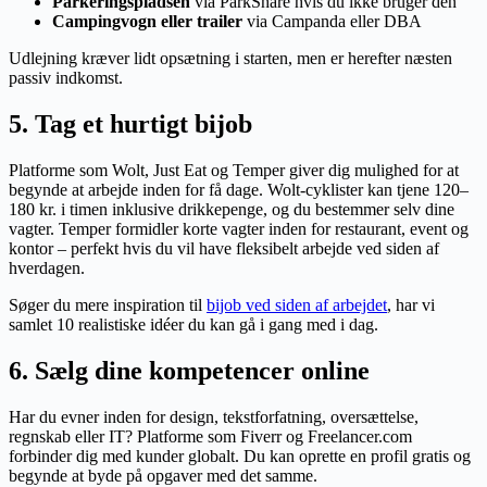
Parkeringspladsen
via ParkShare hvis du ikke bruger den
Campingvogn eller trailer
via Campanda eller DBA
Udlejning kræver lidt opsætning i starten, men er herefter næsten
passiv indkomst.
5. Tag et hurtigt bijob
Platforme som Wolt, Just Eat og Temper giver dig mulighed for at
begynde at arbejde inden for få dage. Wolt-cyklister kan tjene 120–
180 kr. i timen inklusive drikkepenge, og du bestemmer selv dine
vagter. Temper formidler korte vagter inden for restaurant, event og
kontor – perfekt hvis du vil have fleksibelt arbejde ved siden af
hverdagen.
Søger du mere inspiration til
bijob ved siden af arbejdet
, har vi
samlet 10 realistiske idéer du kan gå i gang med i dag.
6. Sælg dine kompetencer online
Har du evner inden for design, tekstforfatning, oversættelse,
regnskab eller IT? Platforme som Fiverr og Freelancer.com
forbinder dig med kunder globalt. Du kan oprette en profil gratis og
begynde at byde på opgaver med det samme.