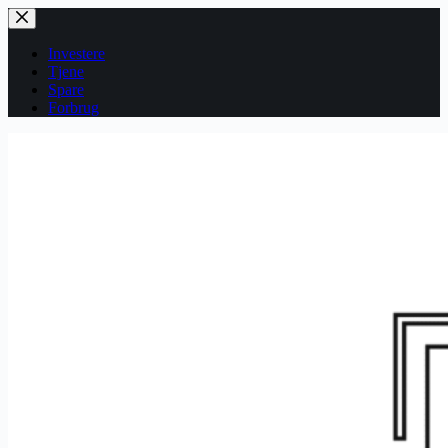
Fortsæt
til
indhold
Investere
Tjene
Spare
Forbrug