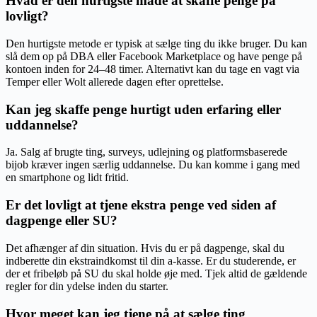
Hvad er den hurtigste måde at skaffe penge på
lovligt?
Den hurtigste metode er typisk at sælge ting du ikke bruger. Du kan
slå dem op på DBA eller Facebook Marketplace og have penge på
kontoen inden for 24–48 timer. Alternativt kan du tage en vagt via
Temper eller Wolt allerede dagen efter oprettelse.
Kan jeg skaffe penge hurtigt uden erfaring eller
uddannelse?
Ja. Salg af brugte ting, surveys, udlejning og platformsbaserede
bijob kræver ingen særlig uddannelse. Du kan komme i gang med
en smartphone og lidt fritid.
Er det lovligt at tjene ekstra penge ved siden af
dagpenge eller SU?
Det afhænger af din situation. Hvis du er på dagpenge, skal du
indberette din ekstraindkomst til din a-kasse. Er du studerende, er
der et fribeløb på SU du skal holde øje med. Tjek altid de gældende
regler for din ydelse inden du starter.
Hvor meget kan jeg tjene på at sælge ting