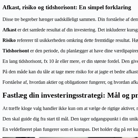
Afkast, risiko og tidshorisont: En simpel forklaring
Disse tre begreber hænger uadskilleligt sammen. Din forståelse af dem 
Afkast
er det samlede resultat af din investering. Det inkluderer kursge
Risiko
refererer til usikkerheden omkring dette fremtidige resultat. Høje
Tidshorisont
er den periode, du planlægger at have dine værdipapire
En lang tidshorisont, fx 10 år eller mere, er din største fordel. Den give
På den måde kan du tåle at tage mere risiko for at jagte et bedre afkas
Forståelse af, hvordan aktier og obligationer fungerer, og hvordan afkast
Fastlæg din investeringsstrategi: Mål og pr
At træffe kloge valg handler ikke kun om at vælge de rigtige aktiver, m
Den skal guide dig fra start til mål. Den tager udgangspunkt i din unik
En veldefineret plan fungerer som et kompas. Det holder dig på ret kurs