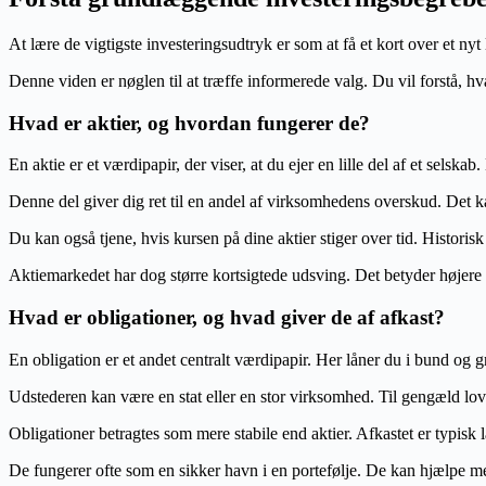
At lære de vigtigste investeringsudtryk er som at få et kort over et nyt l
Denne viden er nøglen til at træffe informerede valg. Du vil forstå,
Hvad er aktier, og hvordan fungerer de?
En aktie er et værdipapir, der viser, at du ejer en lille del af et selska
Denne del giver dig ret til en andel af virksomhedens overskud. Det k
Du kan også tjene, hvis kursen på dine aktier stiger over tid. Historisk 
Aktiemarkedet har dog større kortsigtede udsving. Det betyder højere ri
Hvad er obligationer, og hvad giver de af afkast?
En obligation er et andet centralt værdipapir. Her låner du i bund og g
Udstederen kan være en stat eller en stor virksomhed. Til gengæld lover
Obligationer betragtes som mere stabile end aktier. Afkastet er typisk 
De fungerer ofte som en sikker havn i en portefølje. De kan hjælpe med