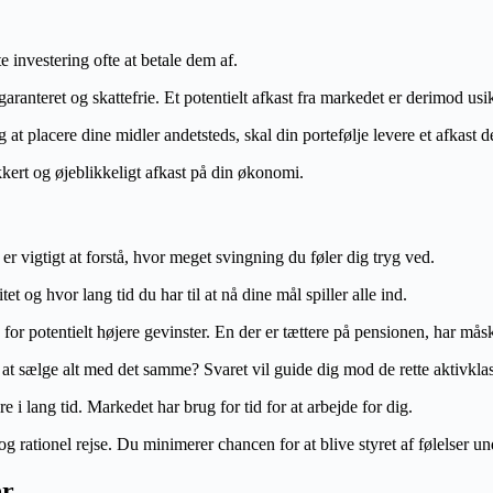
 investering ofte at betale dem af.
aranteret og skattefrie. Et potentielt afkast fra markedet er derimod us
g at placere dine midler andetsteds, skal din portefølje levere et afkast 
kkert og øjeblikkeligt afkast på din økonomi.
t er vigtigt at forstå, hvor meget svingning du føler dig tryg ved.
t og hvor lang tid du har til at nå dine mål spiller alle ind.
or potentielt højere gevinster. En der er tættere på pensionen, har måsk
l at sælge alt med det samme? Svaret vil guide dig mod de rette aktivklas
e i lang tid. Markedet har brug for tid for at arbejde for dig.
og rationel rejse. Du minimerer chancen for at blive styret af følelser un
er