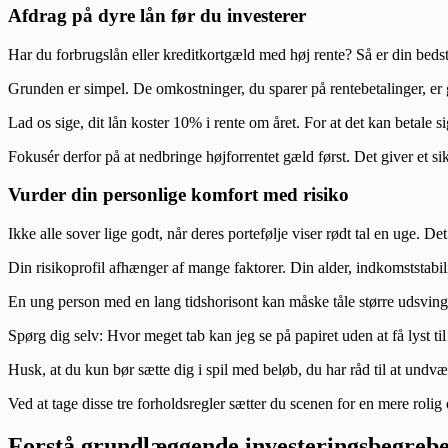
Afdrag på dyre lån før du investerer
Har du forbrugslån eller kreditkortgæld med høj rente? Så er din bedste
Grunden er simpel. De omkostninger, du sparer på rentebetalinger, er g
Lad os sige, dit lån koster 10% i rente om året. For at det kan betale si
Fokusér derfor på at nedbringe højforrentet gæld først. Det giver et si
Vurder din personlige komfort med risiko
Ikke alle sover lige godt, når deres portefølje viser rødt tal en uge. De
Din risikoprofil afhænger af mange faktorer. Din alder, indkomststabilite
En ung person med en lang tidshorisont kan måske tåle større udsving f
Spørg dig selv: Hvor meget tab kan jeg se på papiret uden at få lyst ti
Husk, at du kun bør sætte dig i spil med beløb, du har råd til at undvær
Ved at tage disse tre forholdsregler sætter du scenen for en mere rolig 
Forstå grundlæggende investeringsbegreb