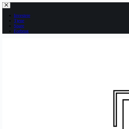
Fortsæt
til
indhold
Investere
Tjene
Spare
Forbrug