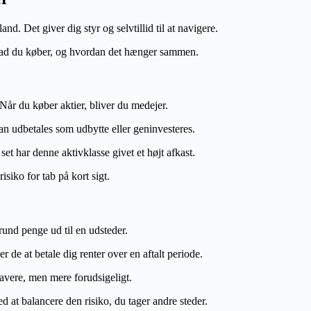
and. Det giver dig styr og selvtillid til at navigere.
 hvad du køber, og hvordan det hænger sammen.
b. Når du køber aktier, bliver du medejer.
an udbetales som udbytte eller geninvesteres.
set har denne aktivklasse givet et højt afkast.
siko for tab på kort sigt.
rund penge ud til en udsteder.
 de at betale dig renter over en aftalt periode.
lavere, men mere forudsigeligt.
 at balancere den risiko, du tager andre steder.