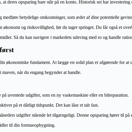
t deres opsparing bare står på en konto. Historisk set har investering d
g medføre betydelige omkostninger, som æder af dine potentielle gevinst
in økonomi og risikovillighed, før du tager springet. Du får også et ove
ine midler. Så du kan navigere i markedets udsving med ro og handle ratio
først
re din økonomiske fundament. At lægge en solid plan er afgørende for at 
 i maven, når du engang begynder at handle.
e på uventede udgifter, som en ny vaskemaskine eller en bilreparation.
ktiver på et dårligt tidspunkt. Det kan låse et tab fast.
måneders udgifter stående let tilgængeligt. Denne opsparing hører til på
idler til din formueopbygning.