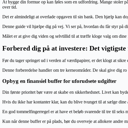
At bygge din formue op kan føles som en udfordring. Mange stoler på, a
over tid.
Det er almindeligt at overlade opgaven til sin bank. Den hjælp kan do
Denne guide vil hjælpe dig på vej. Vi ser på, hvordan du får styr på d
Målet er at give dig viden og selvtillid til at træffe kloge valg om d
Forbered dig på at investere: Det vigtigste 
Før du tager springet ud i verden af værdipapirer, er det klogt at sik
Denne forberedelse handler om tre kerneområder. De skal give dig ro
Opbyg en finansiel buffer for uforudsete udgifter
Din første prioritet bør være at skabe en sikkerhedsnet. Livet kan byd
Hvis du ikke har kontanter klar, kan du blive tvunget til at sælge dine a
En god tommelfingerregel er at have et beløb svarende til tre til seks 
Kun når denne buffer er på plads, bør du overveje at allokere andre m