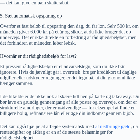
— det kan give en pæn skatterabat.
5. Sæt automatisk opsparing op
Overfør et fast beløb til opsparing den dag, du får løn. Selv 500 kr. om
måneden giver 6.000 kr. på et år og sikrer, at du ikke bruger det op
undervejs. Det er ikke direkte en forbedring af rådighedsbeløbet, men
det forhindrer, at måneden løber løbsk.
Hvornår er dit rådighedsbeløb for lavt?
Et pressent rådighedsbeløb er et advarselstegn, som du ikke bør
ignorere. Hvis du jævnligt går i overtræk, bruger kreditkort til daglige
udgifter eller udskyder regninger, er det tegn på, at din økonomi ikke
hænger sammen.
I de tilfælde er det ikke nok at skære lidt ned på kaffe og takeaway. Du
bør lave en grundig gennemgang af alle poster og overveje, om der er
strukturelle ændringer, der er nødvendige — for eksempel at finde en
billigere bolig, refinansiere lån eller øge din indkomst gennem bijob.
Det kan også hjælpe at arbejde systematisk med
at nedbringe gæld
, da
renteudgifter og afdrag er en af de største belastninger for
rådighedsbeløbet.