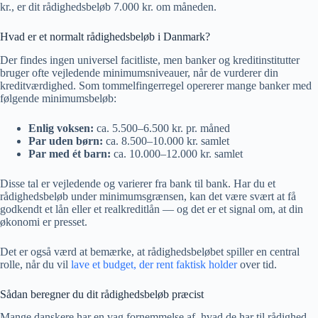
kr., er dit rådighedsbeløb 7.000 kr. om måneden.
Hvad er et normalt rådighedsbeløb i Danmark?
Der findes ingen universel facitliste, men banker og kreditinstitutter
bruger ofte vejledende minimumsniveauer, når de vurderer din
kreditværdighed. Som tommelfingerregel opererer mange banker med
følgende minimumsbeløb:
Enlig voksen:
ca. 5.500–6.500 kr. pr. måned
Par uden børn:
ca. 8.500–10.000 kr. samlet
Par med ét barn:
ca. 10.000–12.000 kr. samlet
Disse tal er vejledende og varierer fra bank til bank. Har du et
rådighedsbeløb under minimumsgrænsen, kan det være svært at få
godkendt et lån eller et realkreditlån — og det er et signal om, at din
økonomi er presset.
Det er også værd at bemærke, at rådighedsbeløbet spiller en central
rolle, når du vil
lave et budget, der rent faktisk holder
over tid.
Sådan beregner du dit rådighedsbeløb præcist
Mange danskere har en vag fornemmelse af, hvad de har til rådighed