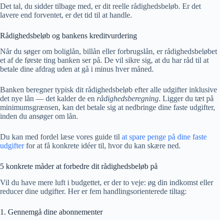
Det tal, du sidder tilbage med, er dit reelle rådighedsbeløb. Er det
lavere end forventet, er det tid til at handle.
Rådighedsbeløb og bankens kreditvurdering
Når du søger om boliglån, billån eller forbrugslån, er rådighedsbeløbet
et af de første ting banken ser på. De vil sikre sig, at du har råd til at
betale dine afdrag uden at gå i minus hver måned.
Banken beregner typisk dit rådighedsbeløb efter alle udgifter inklusive
det nye lån — det kalder de en
rådighedsberegning
. Ligger du tæt på
minimumsgrænsen, kan det betale sig at nedbringe dine faste udgifter,
inden du ansøger om lån.
Du kan med fordel læse vores guide til
at spare penge på dine faste
udgifter
for at få konkrete idéer til, hvor du kan skære ned.
5 konkrete måder at forbedre dit rådighedsbeløb på
Vil du have mere luft i budgettet, er der to veje: øg din indkomst eller
reducer dine udgifter. Her er fem handlingsorienterede tiltag:
1. Gennemgå dine abonnementer