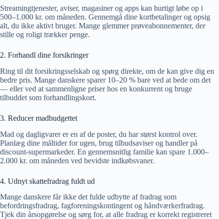
Streamingtjenester, aviser, magasiner og apps kan hurtigt løbe op i
500–1.000 kr. om måneden. Gennemgå dine kortbetalinger og opsig
alt, du ikke aktivt bruger. Mange glemmer prøveabonnementer, der
stille og roligt trækker penge.
2. Forhandl dine forsikringer
Ring til dit forsikringsselskab og spørg direkte, om de kan give dig en
bedre pris. Mange danskere sparer 10–20 % bare ved at bede om det
— eller ved at sammenligne priser hos en konkurrent og bruge
tilbuddet som forhandlingskort.
3. Reducer madbudgettet
Mad og dagligvarer er en af de poster, du har størst kontrol over.
Planlæg dine måltider for ugen, brug tilbudsaviser og handler på
discount-supermarkeder. En gennemsnitlig familie kan spare 1.000–
2.000 kr. om måneden ved bevidste indkøbsvaner.
4. Udnyt skattefradrag fuldt ud
Mange danskere får ikke det fulde udbytte af fradrag som
befordringsfradrag, fagforeningskontingent og håndværkerfradrag.
Tjek din årsopgørelse og sørg for, at alle fradrag er korrekt registreret