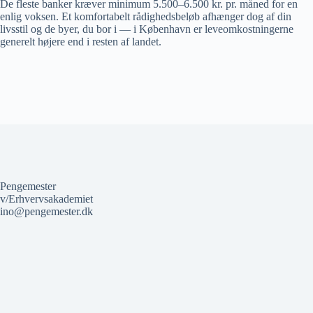
De fleste banker kræver minimum 5.500–6.500 kr. pr. måned for en
enlig voksen. Et komfortabelt rådighedsbeløb afhænger dog af din
livsstil og de byer, du bor i — i København er leveomkostningerne
generelt højere end i resten af landet.
Pengemester
v/Erhvervsakademiet
ino@pengemester.dk