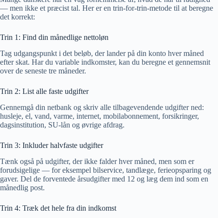
— men ikke et præcist tal. Her er en trin-for-trin-metode til at beregne
det korrekt:
Trin 1: Find din månedlige nettoløn
Tag udgangspunkt i det beløb, der lander på din konto hver måned
efter skat. Har du variable indkomster, kan du beregne et gennemsnit
over de seneste tre måneder.
Trin 2: List alle faste udgifter
Gennemgå din netbank og skriv alle tilbagevendende udgifter ned:
husleje, el, vand, varme, internet, mobilabonnement, forsikringer,
dagsinstitution, SU-lån og øvrige afdrag.
Trin 3: Inkluder halvfaste udgifter
Tænk også på udgifter, der ikke falder hver måned, men som er
forudsigelige — for eksempel bilservice, tandlæge, ferieopsparing og
gaver. Del de forventede årsudgifter med 12 og læg dem ind som en
månedlig post.
Trin 4: Træk det hele fra din indkomst