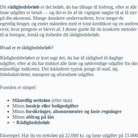
Dit
rådighedsbeløb
er det beløb, du har tilbage til forbrug, efter at alle
faste udgifter er betalt — og det er én af de vigtigste nøgler til at få styr
på din økonomi. Mange danskere undervurderer, hvor meget de
egentlig bruger, og ender måneden med et tomt kreditkort og en undren
over, hvor pengene er blevet af. I denne guide får du konkrete metoder
til at beregne, forstå og forbedre dit rådighedsbeløb.
Hvad er et rådighedsbeløb?
Rådighedsbeløbet er kort sagt det, du har til rådighed til daglige
udgifter, efter at du har trukket alle faste og nødvendige udgifter fra din
månedlige indkomst. Det inkluderer typisk penge til mad, tøj,
fritidsaktiviteter, transport og uforudsete udgifter.
Formlen er simpel:
Månedlig nettoløn
(efter skat)
Minus
husleje eller boligudgifter
Minus
forsikringer, abonnementer og faste regninger
Minus
afdrag på lån
=
Rådighedsbeløb
Eksempel: Har du en nettoløn på 22.000 kr. og faste udgifter på 15.000