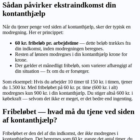
Sådan påvirker ekstraindkomst din
kontanthjælp
Når du tjener penge ved siden af kontanthjælp, sker der typisk en
modregning. Her er princippet:
60 kr. fribeløb pr. arbejdstime
— dette beløb trækkes fra
din indkomst, inden modregningen beregnes.
Resten af lønnen modregnes i din kontanthjælp krone for
krone.
Der gælder et månedligt fribeløb, som varierer afhængigt af
din situation — fx om du er forsørger.
Som eksempel: Hvis du arbejder 10 timer til 150 kr. i timen, tjener
du 1.500 kr. Med fribeløbet på 60 kr. pr. time (600 kr. i alt)
modregnes kun 900 kr. i din kontanthjælp. Du stiger altså 600 kr. i
købekraft — selvom det ikke er meget, er det bedre end ingenting.
Fribeløbet — hvad må du tjene ved siden
af kontanthjælp?
Fribeløbet er den del af din indkomst, der
ikke
modregnes i
kontanthjælpen. Det beregnes som 60 kr. gange det antal timer, du