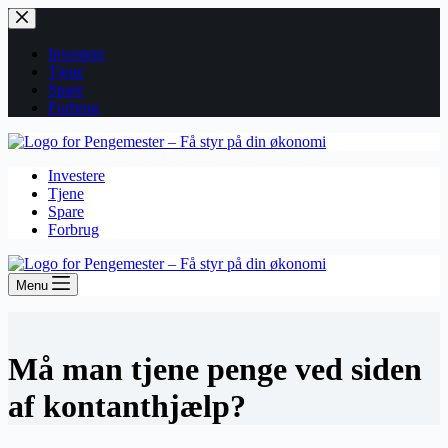
Fortsæt
til
indhold
Investere
Tjene
Spare
Forbrug
Investere
Tjene
Spare
Forbrug
Menu
Må man tjene penge ved siden
af kontanthjælp?