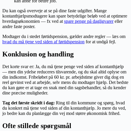
kan åbne for bedre job.
Du kan også overveje at se på dine faste udgifter. Mange
kontanthjælpsmodtagere kan spare betydelige beløb ved at optimere
hverdagsøkonomien — fx ved at
spare penge på dagligvarer
eller
andre faste poster.
Modtager du i stedet førtidspension, gælder andre regler — læs om
hvad du må tjene ved siden af førtidspension
for at undgå fejl.
Konklusion og handling
Det korte svar er: Ja, du må tjene penge ved siden af kontanthjælp
— men din ydelse reduceres tilsvarende, og du skal altid oplyse om
din indkomst. Fribeløbet på 60 kr. pr. arbejdstime giver dig dog en
reel gevinst ved at arbejde, selv mens du modtager hjælp. Det bedste
du kan gøre er at tage en snak med din sagsbehandler, så du kender
dine præcise muligheder.
Tag det første skridt i dag:
Ring til din kommune og spørg, hvad
du konkret må tjene ved siden af din kontanthjælp. Jo mere du ved,
jo bedre kan du planlægge din vej mod større økonomisk frihed.
Ofte stillede spørgsmål