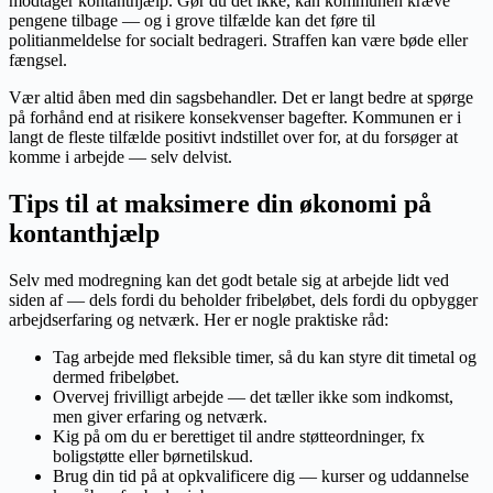
modtager kontanthjælp. Gør du det ikke, kan kommunen kræve
pengene tilbage — og i grove tilfælde kan det føre til
politianmeldelse for socialt bedrageri. Straffen kan være bøde eller
fængsel.
Vær altid åben med din sagsbehandler. Det er langt bedre at spørge
på forhånd end at risikere konsekvenser bagefter. Kommunen er i
langt de fleste tilfælde positivt indstillet over for, at du forsøger at
komme i arbejde — selv delvist.
Tips til at maksimere din økonomi på
kontanthjælp
Selv med modregning kan det godt betale sig at arbejde lidt ved
siden af — dels fordi du beholder fribeløbet, dels fordi du opbygger
arbejdserfaring og netværk. Her er nogle praktiske råd:
Tag arbejde med fleksible timer, så du kan styre dit timetal og
dermed fribeløbet.
Overvej frivilligt arbejde — det tæller ikke som indkomst,
men giver erfaring og netværk.
Kig på om du er berettiget til andre støtteordninger, fx
boligstøtte eller børnetilskud.
Brug din tid på at opkvalificere dig — kurser og uddannelse