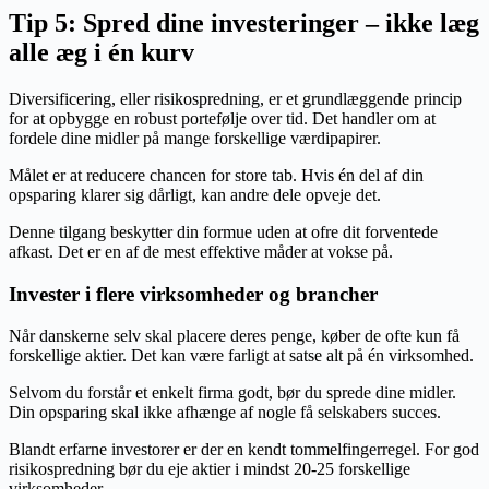
Tip 5: Spred dine investeringer – ikke læg
alle æg i én kurv
Diversificering, eller risikospredning, er et grundlæggende princip
for at opbygge en robust portefølje over tid. Det handler om at
fordele dine midler på mange forskellige værdipapirer.
Målet er at reducere chancen for store tab. Hvis én del af din
opsparing klarer sig dårligt, kan andre dele opveje det.
Denne tilgang beskytter din formue uden at ofre dit forventede
afkast. Det er en af de mest effektive måder at vokse på.
Invester i flere virksomheder og brancher
Når danskerne selv skal placere deres penge, køber de ofte kun få
forskellige aktier. Det kan være farligt at satse alt på én virksomhed.
Selvom du forstår et enkelt firma godt, bør du sprede dine midler.
Din opsparing skal ikke afhænge af nogle få selskabers succes.
Blandt erfarne investorer er der en kendt tommelfingerregel. For god
risikospredning bør du eje aktier i mindst 20-25 forskellige
virksomheder.