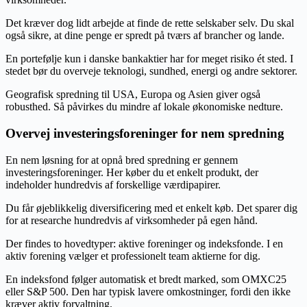
Det kræver dog lidt arbejde at finde de rette selskaber selv. Du skal
også sikre, at dine penge er spredt på tværs af brancher og lande.
En portefølje kun i danske bankaktier har for meget risiko ét sted. I
stedet bør du overveje teknologi, sundhed, energi og andre sektorer.
Geografisk spredning til USA, Europa og Asien giver også
robusthed. Så påvirkes du mindre af lokale økonomiske nedture.
Overvej investeringsforeninger for nem spredning
En nem løsning for at opnå bred spredning er gennem
investeringsforeninger. Her køber du et enkelt produkt, der
indeholder hundredvis af forskellige værdipapirer.
Du får øjeblikkelig diversificering med et enkelt køb. Det sparer dig
for at researche hundredvis af virksomheder på egen hånd.
Der findes to hovedtyper: aktive foreninger og indeksfonde. I en
aktiv forening vælger et professionelt team aktierne for dig.
En indeksfond følger automatisk et bredt marked, som OMXC25
eller S&P 500. Den har typisk lavere omkostninger, fordi den ikke
kræver aktiv forvaltning.