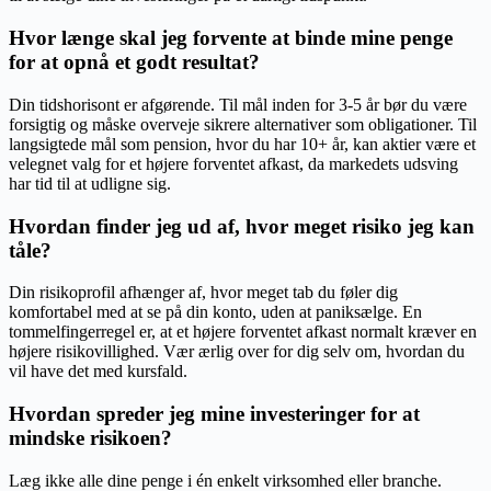
Hvor længe skal jeg forvente at binde mine penge
for at opnå et godt resultat?
Din tidshorisont er afgørende. Til mål inden for 3-5 år bør du være
forsigtig og måske overveje sikrere alternativer som obligationer. Til
langsigtede mål som pension, hvor du har 10+ år, kan aktier være et
velegnet valg for et højere forventet afkast, da markedets udsving
har tid til at udligne sig.
Hvordan finder jeg ud af, hvor meget risiko jeg kan
tåle?
Din risikoprofil afhænger af, hvor meget tab du føler dig
komfortabel med at se på din konto, uden at paniksælge. En
tommelfingerregel er, at et højere forventet afkast normalt kræver en
højere risikovillighed. Vær ærlig over for dig selv om, hvordan du
vil have det med kursfald.
Hvordan spreder jeg mine investeringer for at
mindske risikoen?
Læg ikke alle dine penge i én enkelt virksomhed eller branche.