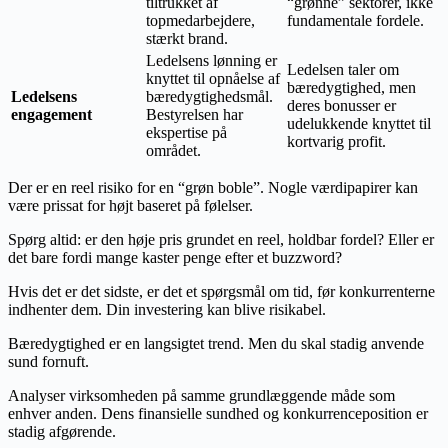
tiltrukket af
“grønne” sektorer, ikke
topmedarbejdere,
fundamentale fordele.
stærkt brand.
Ledelsens lønning er
Ledelsen taler om
knyttet til opnåelse af
bæredygtighed, men
Ledelsens
bæredygtighedsmål.
deres bonusser er
engagement
Bestyrelsen har
udelukkende knyttet til
ekspertise på
kortvarig profit.
området.
Der er en reel risiko for en “grøn boble”. Nogle værdipapirer kan
være prissat for højt baseret på følelser.
Spørg altid: er den høje pris grundet en reel, holdbar fordel? Eller er
det bare fordi mange kaster penge efter et buzzword?
Hvis det er det sidste, er det et spørgsmål om tid, før konkurrenterne
indhenter dem. Din investering kan blive risikabel.
Bæredygtighed er en langsigtet trend. Men du skal stadig anvende
sund fornuft.
Analyser virksomheden på samme grundlæggende måde som
enhver anden. Dens finansielle sundhed og konkurrenceposition er
stadig afgørende.