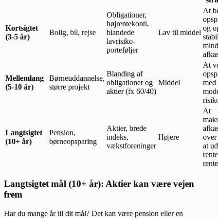
At b
Obligationer,
opsp
højrentekonti,
Kortsigtet
og o
Bolig, bil, rejse
blandede
Lav til middel
(3-5 år)
stabil
lavrisiko-
mind
porteføljer
afkas
At v
Blanding af
opsp
Mellemlang
Børneuddannelse,
obligationer og
Middel
med
(5-10 år)
større projekt
aktier (fx 60/40)
mode
risik
At
maks
Aktier, brede
afkas
Langtsigtet
Pension,
indeks,
Højere
over
(10+ år)
børneopsparing
vækstforeninger
at ud
rente
rente
Langtsigtet mål (10+ år): Aktier kan være vejen
frem
Har du mange år til dit mål? Det kan være pension eller en