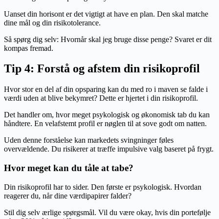
Uanset din horisont er det vigtigt at have en plan. Den skal matche
dine mål og din risikotolerance.
Så spørg dig selv: Hvornår skal jeg bruge disse penge? Svaret er dit
kompas fremad.
Tip 4: Forstå og afstem din risikoprofil
Hvor stor en del af din opsparing kan du med ro i maven se falde i
værdi uden at blive bekymret? Dette er hjertet i din risikoprofil.
Det handler om, hvor meget psykologisk og økonomisk tab du kan
håndtere. En velafstemt profil er nøglen til at sove godt om natten.
Uden denne forståelse kan markedets svingninger føles
overvældende. Du risikerer at træffe impulsive valg baseret på frygt.
Hvor meget kan du tåle at tabe?
Din risikoprofil har to sider. Den første er psykologisk. Hvordan
reagerer du, når dine værdipapirer falder?
Stil dig selv ærlige spørgsmål. Vil du være okay, hvis din portefølje