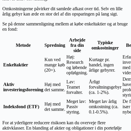
Omkostningerne påvirker dit samlede afkast over tid. Selv en lille
årlig gebyr kan æde en stor del af din opsparingen på lang sigt.
Se på denne sammenligning mellem at købe enkeltaktier og at bruge
en fond:
Arbejde
Typiske
Metode
Spredning
fra din
Be
omkostninger
side
Høj:
Erfa
Kun ved
Kurtage pr.
Research
inve
Enkeltaktier
mange køb
handel, ingen
og løbende
med 
(20+).
årlige gebyrer.
opfølgning.
vide
Dem,
Lav:
Årligt
Aktiv
Høj med
hav
Teamet
forvaltningsgebyr
investeringsforening
det samme.
prof
forvalter.
(ca. 1-2%).
styr
Meget lav:
Meget lav årlig
De f
Høj med
Indeksfond (ETF)
Passiv
omkostning (ca.
især
det samme.
styring.
0.1-0.5%).
nybe
For at yderligere reducere risikoen kan du overveje flere
aktivklasser. En blanding af aktier og obligationer i din portefølje