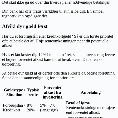
Det skal ikke gå ud over din hverdag eller nødvendige betalinger.
Din bank har ofte gratis værktøjer til at hjælpe dig. En simpel
regneark kan også gøre det.
Afvikl dyr gæld først
Har du et forbrugslån eller kreditkortgæld? Så er din første prioritet
ofte at betale det af. Høje renteomkostninger æder dit potentielle
afkast.
Hvis et lån koster dig 12% i rente om året, skal en investering levere
et højere forventet afkast bare for at break-even. Det er en stor
udfordring.
At betale dyr gæld af er derfor ofte den sikreste og bedste forretning.
Se på denne sammenligning for at prioritere:
Forventet
Gældstype /
Typisk
afkast fra
Anbefaling
Situation
rente
investering
Betal af først.
Forbrugslån /
8% –
5% – 7%
Renteomkostningen er højere
Kreditkort
20%
(langt sigt)
end forventet afkast.