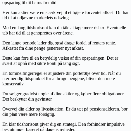
opsparing til dit barns fremtid.
Her kan aktier være en stærk vej til et højere forventet afkast. Du har
tid til at udjævne markedets udsving.
Med en lang tidshorisont kan du tåle at tage mere risiko. Eventuelle
tab har tid til at genoprettes over årene.
Den lange periode lader dig også drage fordel af renters rente.
Afkastet fra dine penge genererer nyt afkast.
Dette kan føre til en betydelig vækst af din opsparingen. Det er
svært at opnå med sikre konti på lang sigt.
En tommelfingerregel er at justere din portefølje over tid. Når du
nærmer dig tidspunktet for at bruge pengene, bliver den mere
konservativ.
Du sælger gradvist nogle af dine aktier og køber flere obligationer.
Det beskytter din gevinster.
Overvej din alder og livssituation. Er du tæt på pensionsalderen, bør
din plan være mere forsigtig.
En klar tidshorisont giver dig en strategi. Den forhindrer impulsive
beslutninger baseret på dagens nyheder.