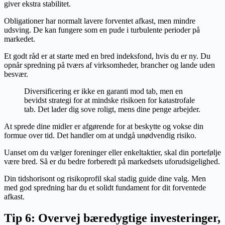
giver ekstra stabilitet.
Obligationer har normalt lavere forventet afkast, men mindre
udsving. De kan fungere som en pude i turbulente perioder på
markedet.
Et godt råd er at starte med en bred indeksfond, hvis du er ny. Du
opnår spredning på tværs af virksomheder, brancher og lande uden
besvær.
Diversificering er ikke en garanti mod tab, men en
bevidst strategi for at mindske risikoen for katastrofale
tab. Det lader dig sove roligt, mens dine penge arbejder.
At sprede dine midler er afgørende for at beskytte og vokse din
formue over tid. Det handler om at undgå unødvendig risiko.
Uanset om du vælger foreninger eller enkeltaktier, skal din portefølje
være bred. Så er du bedre forberedt på markedsets uforudsigelighed.
Din tidshorisont og risikoprofil skal stadig guide dine valg. Men
med god spredning har du et solidt fundament for dit forventede
afkast.
Tip 6: Overvej bæredygtige investeringer,