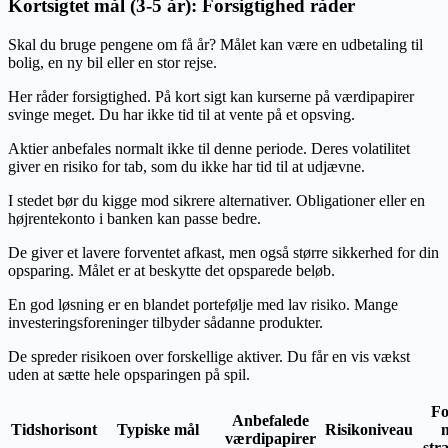
Kortsigtet mål (3-5 år): Forsigtighed råder
Skal du bruge pengene om få år? Målet kan være en udbetaling til
bolig, en ny bil eller en stor rejse.
Her råder forsigtighed. På kort sigt kan kurserne på værdipapirer
svinge meget. Du har ikke tid til at vente på et opsving.
Aktier anbefales normalt ikke til denne periode. Deres volatilitet
giver en risiko for tab, som du ikke har tid til at udjævne.
I stedet bør du kigge mod sikrere alternativer. Obligationer eller en
højrentekonto i banken kan passe bedre.
De giver et lavere forventet afkast, men også større sikkerhed for din
opsparing. Målet er at beskytte det opsparede beløb.
En god løsning er en blandet portefølje med lav risiko. Mange
investeringsforeninger tilbyder sådanne produkter.
De spreder risikoen over forskellige aktiver. Du får en vis vækst
uden at sætte hele opsparingen på spil.
Fo
Anbefalede
Tidshorisont
Typiske mål
Risikoniveau
værdipapirer
str