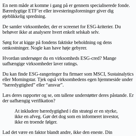
En nem måde at komme i gang på er gennem specialiserede fonde.
Bæredygtige ETF’er eller investeringsforeninger giver dig
øjeblikkelig spredning.
De samler virksomheder, der er screenet for ESG-kriterier. Du
behøver ikke at analysere hvert enkelt selskab selv.
Sørg for at kigge på fondens faktiske beholdning og dens
omkostninger. Nogle kan have høje gebyrer.
Hvordan undersøger du en virksomheds ESG-cred? Mange
uafhængige virksomheder laver ratings.
Du kan finde ESG-rangeringer fra firmaer som MSCI, Sustainalytics
eller Morningstar. Tjek også virksomhedens egen hjemmeside under
“bæredygtighed” eller “ansvar”.
Læs deres rapporter og se, om tallene understøtter deres påstande. Er
der uafhængig verifikation?
At inkludere bæredygtighed i din strategi er en styrke,
ikke en afveg. Gør det dog som en informeret investor,
ikke en troende følger.
Lad det være en faktor blandt andre, ikke den eneste. Din