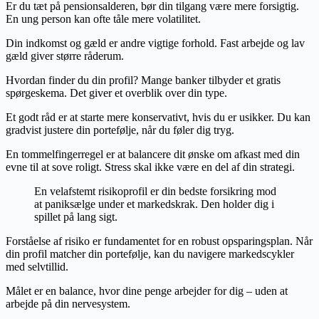
Er du tæt på pensionsalderen, bør din tilgang være mere forsigtig.
En ung person kan ofte tåle mere volatilitet.
Din indkomst og gæld er andre vigtige forhold. Fast arbejde og lav
gæld giver større råderum.
Hvordan finder du din profil? Mange banker tilbyder et gratis
spørgeskema. Det giver et overblik over din type.
Et godt råd er at starte mere konservativt, hvis du er usikker. Du kan
gradvist justere din portefølje, når du føler dig tryg.
En tommelfingerregel er at balancere dit ønske om afkast med din
evne til at sove roligt. Stress skal ikke være en del af din strategi.
En velafstemt risikoprofil er din bedste forsikring mod
at paniksælge under et markedskrak. Den holder dig i
spillet på lang sigt.
Forståelse af risiko er fundamentet for en robust opsparingsplan. Når
din profil matcher din portefølje, kan du navigere markedscykler
med selvtillid.
Målet er en balance, hvor dine penge arbejder for dig – uden at
arbejde på din nervesystem.