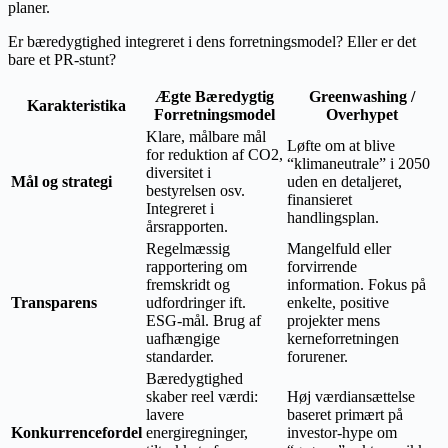
planer.
Er bæredygtighed integreret i dens forretningsmodel? Eller er det
bare et PR-stunt?
Ægte Bæredygtig
Greenwashing /
Karakteristika
Forretningsmodel
Overhypet
Klare, målbare mål
Løfte om at blive
for reduktion af CO2,
“klimaneutrale” i 2050
diversitet i
Mål og strategi
uden en detaljeret,
bestyrelsen osv.
finansieret
Integreret i
handlingsplan.
årsrapporten.
Regelmæssig
Mangelfuld eller
rapportering om
forvirrende
fremskridt og
information. Fokus på
Transparens
udfordringer ift.
enkelte, positive
ESG-mål. Brug af
projekter mens
uafhængige
kerneforretningen
standarder.
forurener.
Bæredygtighed
skaber reel værdi:
Høj værdiansættelse
lavere
baseret primært på
Konkurrencefordel
energiregninger,
investor-hype om