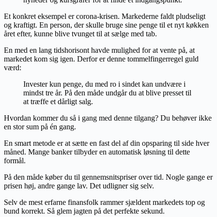
Et konkret eksempel er corona-krisen. Markederne faldt pludseligt
og kraftigt. En person, der skulle bruge sine penge til et nyt køkken
året efter, kunne blive tvunget til at sælge med tab.
En med en lang tidshorisont havde mulighed for at vente på, at
markedet kom sig igen. Derfor er denne tommelfingerregel guld
værd:
Invester kun penge, du med ro i sindet kan undvære i
mindst tre år. På den måde undgår du at blive presset til
at træffe et dårligt salg.
Hvordan kommer du så i gang med denne tilgang? Du behøver ikke
en stor sum på én gang.
En smart metode er at sætte en fast del af din opsparing til side hver
måned. Mange banker tilbyder en automatisk løsning til dette
formål.
På den måde køber du til gennemsnitspriser over tid. Nogle gange er
prisen høj, andre gange lav. Det udligner sig selv.
Selv de mest erfarne finansfolk rammer sjældent markedets top og
bund korrekt. Så glem jagten på det perfekte sekund.