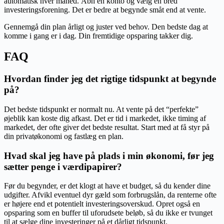
automatisk hver måned. Åbn en konto og vælg en bred
investeringsforening. Det er bedre at begynde småt end at vente.
Gennemgå din plan årligt og juster ved behov. Den bedste dag at
komme i gang er i dag. Din fremtidige opsparing takker dig.
FAQ
Hvordan finder jeg det rigtige tidspunkt at begynde
på?
Det bedste tidspunkt er normalt nu. At vente på det “perfekte”
øjeblik kan koste dig afkast. Det er tid i markedet, ikke timing af
markedet, der ofte giver det bedste resultat. Start med at få styr på
din privatøkonomi og fastlæg en plan.
Hvad skal jeg have på plads i min økonomi, før jeg
sætter penge i værdipapirer?
Før du begynder, er det klogt at have et budget, så du kender dine
udgifter. Afvikl eventuel dyr gæld som forbrugslån, da renterne ofte
er højere end et potentielt investeringsoverskud. Opret også en
opsparing som en buffer til uforudsete beløb, så du ikke er tvunget
til at sælge dine investeringer på et dårligt tidspunkt.