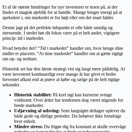
Et af de største hindringer for nye investorer er troen på, at der
findes et magisk øjeblik for at handle. Mange bruger energi på at
spekulere i, om markedet er for højt eller om det snart falder.
Denne jagt på det perfekte tidspunkt er ofte både umulig og
stressende. I stedet bør dit fokus være på et helt andet, vigtigere
princip: tid i markedet.
Hvad betyder det? “Tid i markedet” handler om, hvor længe dine
midler er placeret. “At time markedet” handler om at gætte rigtigt
om op- og nedture.
Historisk set har den første strategi vist sig langt mere pålidelig. At
være investeret kontinuerligt over mange år har givet et bedre
forventet afkast end at prøve at købe og sælge på de helt rigtige
sekunder.
Historisk stabilitet:
På kort sigt kan kurserne svinge
voldsomt. Over årtier har tendensen dog været stigende for
brede markeder.
Udjævning af udsving:
Som langsigtet deltager oplever du
både gode og dårlige perioder. Du behøver ikke forudsige
hver enkelt.
Mindre stress:
Du frigør dig fra konstant at skulle overvåge
nyheder og kursgrafer for at finde et indgangspunkt.