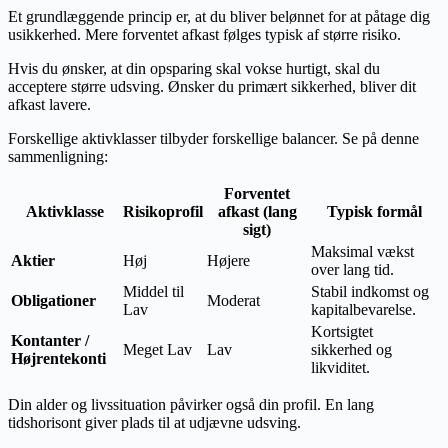
Et grundlæggende princip er, at du bliver belønnet for at påtage dig
usikkerhed. Mere forventet afkast følges typisk af større risiko.
Hvis du ønsker, at din opsparing skal vokse hurtigt, skal du
acceptere større udsving. Ønsker du primært sikkerhed, bliver dit
afkast lavere.
Forskellige aktivklasser tilbyder forskellige balancer. Se på denne
sammenligning:
Forventet
Aktivklasse
Risikoprofil
afkast (lang
Typisk formål
sigt)
Maksimal vækst
Aktier
Høj
Højere
over lang tid.
Middel til
Stabil indkomst og
Obligationer
Moderat
Lav
kapitalbevarelse.
Kortsigtet
Kontanter /
Meget Lav
Lav
sikkerhed og
Højrentekonti
likviditet.
Din alder og livssituation påvirker også din profil. En lang
tidshorisont giver plads til at udjævne udsving.