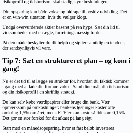
risikoprofil og tidshorisont skal stadig styre beslutningen.
Din opsparing kan både vokse og bidrage til positiv udvikling. Det
er en win-win situation, hvis du vælger klogt.
Undgå overvurderede aktier baseret på ren hype. Sæt din lid til
virksomheder med en ægte, forretningsmæssig fordel.
På den måde beskytter du dit beløb og støtter samtidig en tendens,
der sandsynligvis vil vare.
Tip 7: Sæt en struktureret plan – og kom i
gang!
Nu er det tid til at lægge en struktur for, hvordan du faktisk kommer
i gang med at lade din formue vokse. Saml dine mål, din tidshorisont
og din risikoprofil i en skriftlig strategi.
Du kan selv købe værdipapirer eller bruge din bank. Vær
opmærksom på omkostninger: bankens løsninger koster ofte
omkring 1,5% om året, mens ETF’er kan koste så lidt som 0,15%.
Det gør en stor forskel for dit afkast på lang sigt.
Start med en månedsopsparing, hvor et fast beløb investeres