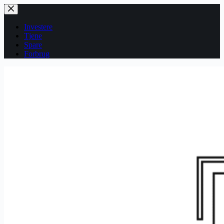
Fortsæt
til
indhold
Investere
Tjene
Spare
Forbrug