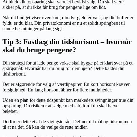
At binde din opsparing skal være et bevidst valg. Du skal være
sikker på, at du ikke får brug for pengene lige om lidt.
Når dit budget viser overskud, din dyr gæld er væk, og din buffer er
fyldt, er du klar. Din privatøkonomi er nu et solidt springbræt til
sunde beslutninger på lang sigt.
Tip 3: Fastlæg din tidshorisont – hvornår
skal du bruge pengene?
Din strategi for at lade penge vokse skal bygge på et klart svar på et
spørgsmål: Hvornår har du brug for dem igen? Dette kaldes din
tidshorisont.
Det er afgørende for valg af værdipapirer. En kort horisont kræver
forsigtighed. En lang horisont åbner for flere muligheder.
Uden en plan for dette tidspunkt kan markedets svingninger true din
opsparing. Du risikerer at sælge med tab, fordi du skal hæve
beløbet.
Derfor er dette et af de vigtigste råd. Definer dit mål og tidsrammen
til at nå det. Så kan du vælge de rette midler.