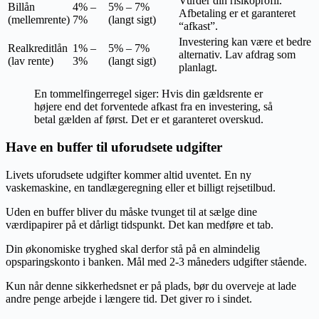
Vurder din risikoprofil.
Billån
4% –
5% – 7%
Afbetaling er et garanteret
(mellemrente)
7%
(langt sigt)
“afkast”.
Investering kan være et bedre
Realkreditlån
1% –
5% – 7%
alternativ. Lav afdrag som
(lav rente)
3%
(langt sigt)
planlagt.
En tommelfingerregel siger: Hvis din gældsrente er
højere end det forventede afkast fra en investering, så
betal gælden af først. Det er et garanteret overskud.
Have en buffer til uforudsete udgifter
Livets uforudsete udgifter kommer altid uventet. En ny
vaskemaskine, en tandlægeregning eller et billigt rejsetilbud.
Uden en buffer bliver du måske tvunget til at sælge dine
værdipapirer på et dårligt tidspunkt. Det kan medføre et tab.
Din økonomiske tryghed skal derfor stå på en almindelig
opsparingskonto i banken. Mål med 2-3 måneders udgifter stående.
Kun når denne sikkerhedsnet er på plads, bør du overveje at lade
andre penge arbejde i længere tid. Det giver ro i sindet.