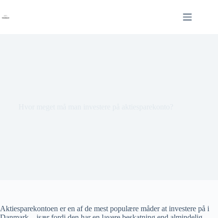
Fortsæt
til
indhold
Hvor meget må man investere på aktiesparekonto?
Aktiesparekontoen er en af de mest populære måder at investere på i
Danmark – især fordi den har en lavere beskatning end almindelig