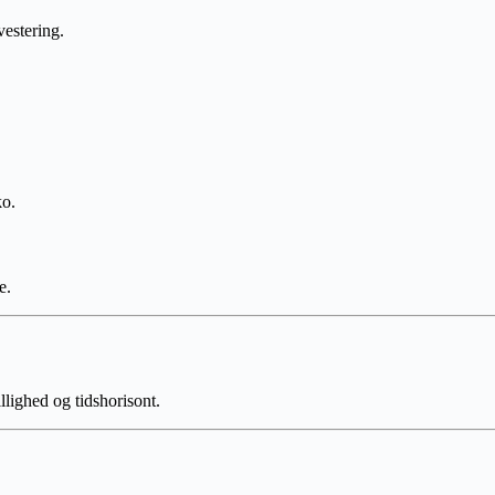
vestering.
ko.
e.
illighed og tidshorisont.