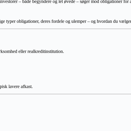
investorer – både begyndere og let øvede – søger mod obligationer for at 
llige typer obligationer, deres fordele og ulemper – og hvordan du vælger 
rksomhed eller realkreditinstitution.
pisk lavere afkast.