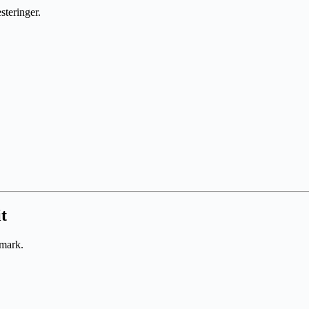
steringer.
t
nmark.