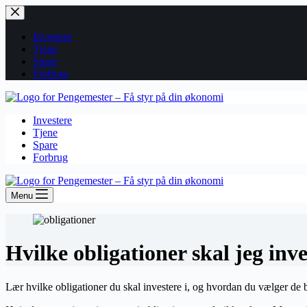
Fortsæt
til
indhold
Investere
Tjene
Spare
Forbrug
Investere
Tjene
Spare
Forbrug
Menu
Hvilke obligationer skal jeg inve
Lær hvilke obligationer du skal investere i, og hvordan du vælger de bed