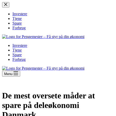
Fortsæt
til
indhold
Investere
Tjene
Spare
Forbrug
Investere
Tjene
Spare
Forbrug
Menu
De mest oversete måder at
spare på deleøkonomi
Danmark