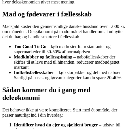
hvor deleøkonomien giver mest mening.
Mad og fødevarer i fællesskab
Madspild koster den gennemsnitlige danske husstand over 1.000 kr.
om måneden. Deleøkonomi på madområdet handler om at udnytte
det du har, og handle smartere i fællesskab.
Too Good To Go
– køb madrester fra restauranter og
supermarkeder til 30-50% af normalprisen.
Madklubber og fællesspisning
– nabofællesskaber der
skiftes til at lave mad til hinanden, reducerer madbudgettet
markant.
Indkøbsfællesskaber
– køb storpakker og del med naboer.
Særligt på basis- og tørvarekategorier kan du spare 20-40%.
Sådan kommer du i gang med
deleøkonomi
Det behøver ikke at være kompliceret. Start med ét område, der
passer naturligt ind i din hverdag:
Identificer hvad du ejer og sjældent bruger
– udstyr, bil,