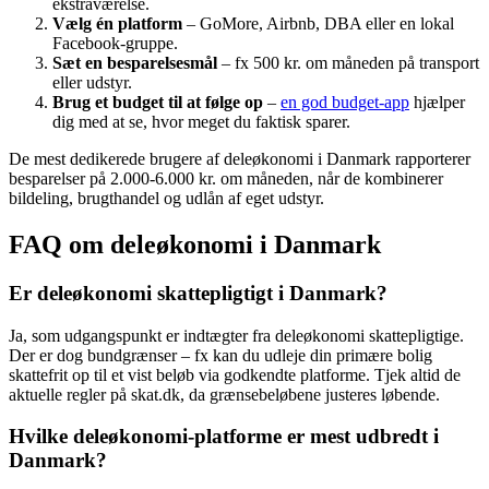
ekstraværelse.
Vælg én platform
– GoMore, Airbnb, DBA eller en lokal
Facebook-gruppe.
Sæt en besparelsesmål
– fx 500 kr. om måneden på transport
eller udstyr.
Brug et budget til at følge op
–
en god budget-app
hjælper
dig med at se, hvor meget du faktisk sparer.
De mest dedikerede brugere af deleøkonomi i Danmark rapporterer
besparelser på 2.000-6.000 kr. om måneden, når de kombinerer
bildeling, brugthandel og udlån af eget udstyr.
FAQ om deleøkonomi i Danmark
Er deleøkonomi skattepligtigt i Danmark?
Ja, som udgangspunkt er indtægter fra deleøkonomi skattepligtige.
Der er dog bundgrænser – fx kan du udleje din primære bolig
skattefrit op til et vist beløb via godkendte platforme. Tjek altid de
aktuelle regler på skat.dk, da grænsebeløbene justeres løbende.
Hvilke deleøkonomi-platforme er mest udbredt i
Danmark?