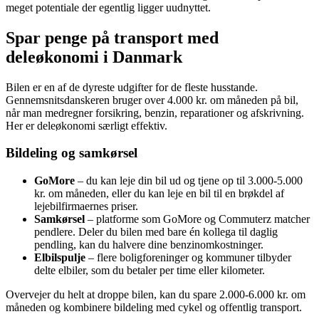
meget potentiale der egentlig ligger uudnyttet.
Spar penge på transport med
deleøkonomi i Danmark
Bilen er en af de dyreste udgifter for de fleste husstande.
Gennemsnitsdanskeren bruger over 4.000 kr. om måneden på bil,
når man medregner forsikring, benzin, reparationer og afskrivning.
Her er deleøkonomi særligt effektiv.
Bildeling og samkørsel
GoMore
– du kan leje din bil ud og tjene op til 3.000-5.000
kr. om måneden, eller du kan leje en bil til en brøkdel af
lejebilfirmaernes priser.
Samkørsel
– platforme som GoMore og Commuterz matcher
pendlere. Deler du bilen med bare én kollega til daglig
pendling, kan du halvere dine benzinomkostninger.
Elbilspulje
– flere boligforeninger og kommuner tilbyder
delte elbiler, som du betaler per time eller kilometer.
Overvejer du helt at droppe bilen, kan du spare 2.000-6.000 kr. om
måneden og kombinere bildeling med cykel og offentlig transport.