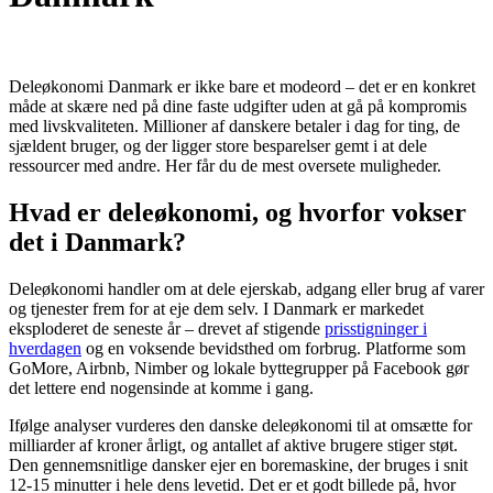
Deleøkonomi Danmark er ikke bare et modeord – det er en konkret
måde at skære ned på dine faste udgifter uden at gå på kompromis
med livskvaliteten. Millioner af danskere betaler i dag for ting, de
sjældent bruger, og der ligger store besparelser gemt i at dele
ressourcer med andre. Her får du de mest oversete muligheder.
Hvad er deleøkonomi, og hvorfor vokser
det i Danmark?
Deleøkonomi handler om at dele ejerskab, adgang eller brug af varer
og tjenester frem for at eje dem selv. I Danmark er markedet
eksploderet de seneste år – drevet af stigende
prisstigninger i
hverdagen
og en voksende bevidsthed om forbrug. Platforme som
GoMore, Airbnb, Nimber og lokale byttegrupper på Facebook gør
det lettere end nogensinde at komme i gang.
Ifølge analyser vurderes den danske deleøkonomi til at omsætte for
milliarder af kroner årligt, og antallet af aktive brugere stiger støt.
Den gennemsnitlige dansker ejer en boremaskine, der bruges i snit
12-15 minutter i hele dens levetid. Det er et godt billede på, hvor