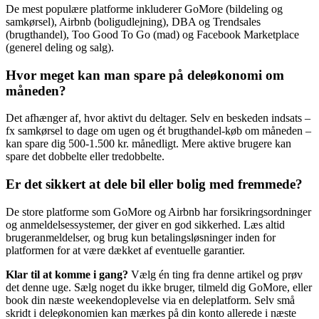
De mest populære platforme inkluderer GoMore (bildeling og
samkørsel), Airbnb (boligudlejning), DBA og Trendsales
(brugthandel), Too Good To Go (mad) og Facebook Marketplace
(generel deling og salg).
Hvor meget kan man spare på deleøkonomi om
måneden?
Det afhænger af, hvor aktivt du deltager. Selv en beskeden indsats –
fx samkørsel to dage om ugen og ét brugthandel-køb om måneden –
kan spare dig 500-1.500 kr. månedligt. Mere aktive brugere kan
spare det dobbelte eller tredobbelte.
Er det sikkert at dele bil eller bolig med fremmede?
De store platforme som GoMore og Airbnb har forsikringsordninger
og anmeldelsessystemer, der giver en god sikkerhed. Læs altid
brugeranmeldelser, og brug kun betalingsløsninger inden for
platformen for at være dækket af eventuelle garantier.
Klar til at komme i gang?
Vælg én ting fra denne artikel og prøv
det denne uge. Sælg noget du ikke bruger, tilmeld dig GoMore, eller
book din næste weekendoplevelse via en deleplatform. Selv små
skridt i deleøkonomien kan mærkes på din konto allerede i næste