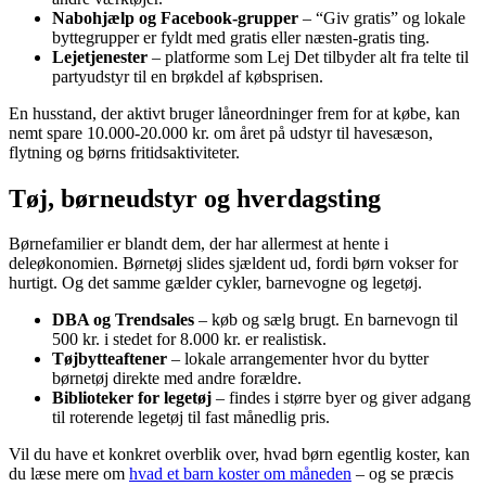
Nabohjælp og Facebook-grupper
– “Giv gratis” og lokale
byttegrupper er fyldt med gratis eller næsten-gratis ting.
Lejetjenester
– platforme som Lej Det tilbyder alt fra telte til
partyudstyr til en brøkdel af købsprisen.
En husstand, der aktivt bruger låneordninger frem for at købe, kan
nemt spare 10.000-20.000 kr. om året på udstyr til havesæson,
flytning og børns fritidsaktiviteter.
Tøj, børneudstyr og hverdagsting
Børnefamilier er blandt dem, der har allermest at hente i
deleøkonomien. Børnetøj slides sjældent ud, fordi børn vokser for
hurtigt. Og det samme gælder cykler, barnevogne og legetøj.
DBA og Trendsales
– køb og sælg brugt. En barnevogn til
500 kr. i stedet for 8.000 kr. er realistisk.
Tøjbytteaftener
– lokale arrangementer hvor du bytter
børnetøj direkte med andre forældre.
Biblioteker for legetøj
– findes i større byer og giver adgang
til roterende legetøj til fast månedlig pris.
Vil du have et konkret overblik over, hvad børn egentlig koster, kan
du læse mere om
hvad et barn koster om måneden
– og se præcis