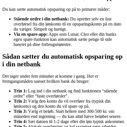
Du kan sætte automatisk opsparing op på to primære måder:
Stående ordre i din netbank:
Du opretter selv en fast
overførsel fra din lønkonto til en opsparingskonto på en dato
du vælger. Simpelt og hurtigt.
Via en spare-app:
Apps som Lunar, Cleo eller din banks
egen spare-funktion kan automatisk sætte penge til side
baseret på dine forbrugsmønstre.
Sådan sætter du automatisk opsparing op
i din netbank
Det tager under fem minutter at komme i gang. Her er
fremgangsmåden uanset hvilken bank du bruger:
Trin 1:
Log ind i din netbank og find funktionen “stående
ordre” eller “faste overførsler”.
Trin 2:
Vælg den konto du vil overføre fra (typisk din
lønkonto) og den konto du vil spare op på.
Trin 3:
Vælg et beløb. Start hellere med 300-500 kr. om
måneden end ingenting — du kan altid hæve beløbet senere.
Trin 4:
Sæt datoen til 1-2 dage efter din løn typisk ankommer.
Trin 5:
Aktivér overførslen og lad systemet gøre arbejdet.