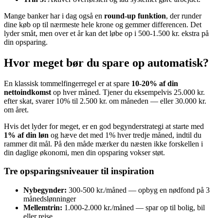
Mange banker har i dag også en
round-up funktion
, der runder
dine køb op til nærmeste hele krone og gemmer differencen. Det
lyder småt, men over et år kan det løbe op i 500-1.500 kr. ekstra på
din opsparing.
Hvor meget bør du spare op automatisk?
En klassisk tommelfingerregel er at spare
10-20% af din
nettoindkomst
op hver måned. Tjener du eksempelvis 25.000 kr.
efter skat, svarer 10% til 2.500 kr. om måneden — eller 30.000 kr.
om året.
Hvis det lyder for meget, er en god begynderstrategi at starte med
1% af din løn
og hæve det med 1% hver tredje måned, indtil du
rammer dit mål. På den måde mærker du næsten ikke forskellen i
din daglige økonomi, men din opsparing vokser støt.
Tre opsparingsniveauer til inspiration
Nybegynder:
300-500 kr./måned — opbyg en nødfond på 3
månedslønninger
Mellemtrin:
1.000-2.000 kr./måned — spar op til bolig, bil
eller rejse