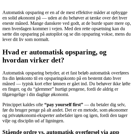
Automatisk opsparing er en af de mest effektive måder at opbygge
en solid økonomi på — uden at du behøver at tænke over det hver
eneste måned. Mange danskere ved godt, at de burde spare mere op,
men hverdagen kommer i vejen. Med den rette opsætning kan du
sætte din opsparing på autopilot og se din opsparing vokse, mens du
lever dit liv som normalt.
Hvad er automatisk opsparing, og
hvordan virker det?
Automatisk opsparing betyder, at et fast beløb automatisk overføres
fra din lønkonto til en opsparingskonto på en bestemt dato hver
måned — typisk kort efter lønnen er gået ind. Du behøver ikke løfte
en finger, og du “glemmer” hurtigt pengene, fordi de aldrig er
tilgængelige i din daglige økonomi.
Princippet kaldes ofte
“pay yourself first”
— du betaler dig selv,
før du bruger penge på alt andet. Det er en metode, som økonomer
og privatøkonomi-eksperter anbefaler igen og igen, fordi den tager
vilje og disciplin ud af ligningen.
Stående ordre vs. automatisk overførsel via app