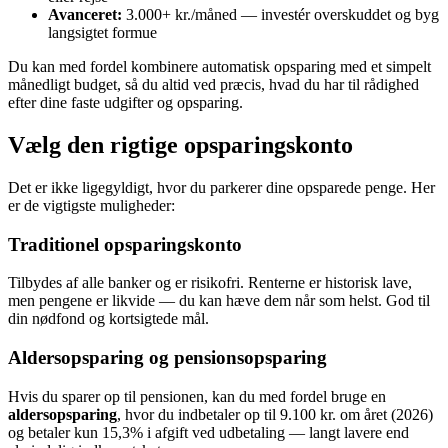
Avanceret:
3.000+ kr./måned — investér overskuddet og byg
langsigtet formue
Du kan med fordel kombinere automatisk opsparing med et simpelt
månedligt budget, så du altid ved præcis, hvad du har til rådighed
efter dine faste udgifter og opsparing.
Vælg den rigtige opsparingskonto
Det er ikke ligegyldigt, hvor du parkerer dine opsparede penge. Her
er de vigtigste muligheder:
Traditionel opsparingskonto
Tilbydes af alle banker og er risikofri. Renterne er historisk lave,
men pengene er likvide — du kan hæve dem når som helst. God til
din nødfond og kortsigtede mål.
Aldersopsparing og pensionsopsparing
Hvis du sparer op til pensionen, kan du med fordel bruge en
aldersopsparing
, hvor du indbetaler op til 9.100 kr. om året (2026)
og betaler kun 15,3% i afgift ved udbetaling — langt lavere end