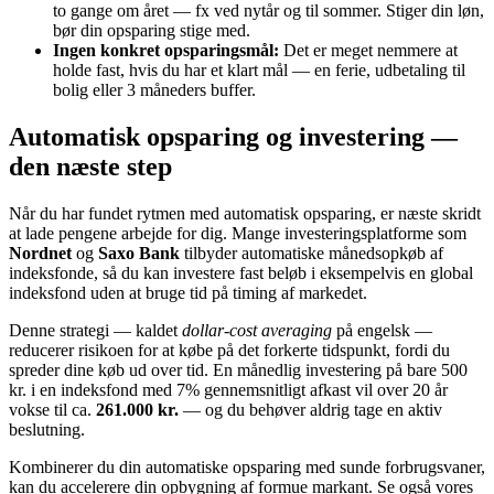
to gange om året — fx ved nytår og til sommer. Stiger din løn,
bør din opsparing stige med.
Ingen konkret opsparingsmål:
Det er meget nemmere at
holde fast, hvis du har et klart mål — en ferie, udbetaling til
bolig eller 3 måneders buffer.
Automatisk opsparing og investering —
den næste step
Når du har fundet rytmen med automatisk opsparing, er næste skridt
at lade pengene arbejde for dig. Mange investeringsplatforme som
Nordnet
og
Saxo Bank
tilbyder automatiske månedsopkøb af
indeksfonde, så du kan investere fast beløb i eksempelvis en global
indeksfond uden at bruge tid på timing af markedet.
Denne strategi — kaldet
dollar-cost averaging
på engelsk —
reducerer risikoen for at købe på det forkerte tidspunkt, fordi du
spreder dine køb ud over tid. En månedlig investering på bare 500
kr. i en indeksfond med 7% gennemsnitligt afkast vil over 20 år
vokse til ca.
261.000 kr.
— og du behøver aldrig tage en aktiv
beslutning.
Kombinerer du din automatiske opsparing med sunde forbrugsvaner,
kan du accelerere din opbygning af formue markant. Se også vores