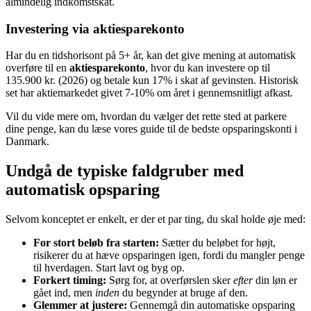
almindelig indkomstskat.
Investering via aktiesparekonto
Har du en tidshorisont på 5+ år, kan det give mening at automatisk
overføre til en
aktiesparekonto
, hvor du kan investere op til
135.900 kr. (2026) og betale kun 17% i skat af gevinsten. Historisk
set har aktiemarkedet givet 7-10% om året i gennemsnitligt afkast.
Vil du vide mere om, hvordan du vælger det rette sted at parkere
dine penge, kan du læse vores guide til de bedste opsparingskonti i
Danmark.
Undgå de typiske faldgruber med
automatisk opsparing
Selvom konceptet er enkelt, er der et par ting, du skal holde øje med:
For stort beløb fra starten:
Sætter du beløbet for højt,
risikerer du at hæve opsparingen igen, fordi du mangler penge
til hverdagen. Start lavt og byg op.
Forkert timing:
Sørg for, at overførslen sker
efter
din løn er
gået ind, men
inden
du begynder at bruge af den.
Glemmer at justere:
Gennemgå din automatiske opsparing