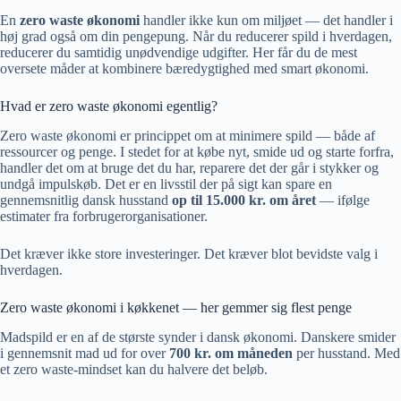
En
zero waste økonomi
handler ikke kun om miljøet — det handler i
høj grad også om din pengepung. Når du reducerer spild i hverdagen,
reducerer du samtidig unødvendige udgifter. Her får du de mest
oversete måder at kombinere bæredygtighed med smart økonomi.
Hvad er zero waste økonomi egentlig?
Zero waste økonomi er princippet om at minimere spild — både af
ressourcer og penge. I stedet for at købe nyt, smide ud og starte forfra,
handler det om at bruge det du har, reparere det der går i stykker og
undgå impulskøb. Det er en livsstil der på sigt kan spare en
gennemsnitlig dansk husstand
op til 15.000 kr. om året
— ifølge
estimater fra forbrugerorganisationer.
Det kræver ikke store investeringer. Det kræver blot bevidste valg i
hverdagen.
Zero waste økonomi i køkkenet — her gemmer sig flest penge
Madspild er en af de største synder i dansk økonomi. Danskere smider
i gennemsnit mad ud for over
700 kr. om måneden
per husstand. Med
et zero waste-mindset kan du halvere det beløb.