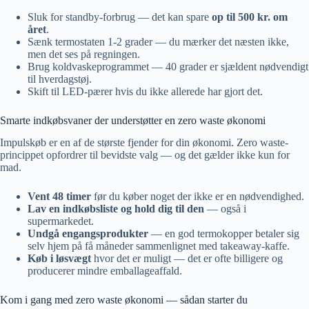
Sluk for standby-forbrug — det kan spare
op til 500 kr. om
året
.
Sænk termostaten 1-2 grader — du mærker det næsten ikke,
men det ses på regningen.
Brug koldvaskeprogrammet — 40 grader er sjældent nødvendigt
til hverdagstøj.
Skift til LED-pærer hvis du ikke allerede har gjort det.
Smarte indkøbsvaner der understøtter en zero waste økonomi
Impulskøb er en af de største fjender for din økonomi. Zero waste-
princippet opfordrer til bevidste valg — og det gælder ikke kun for
mad.
Vent 48 timer
før du køber noget der ikke er en nødvendighed.
Lav en indkøbsliste og hold dig til den
— også i
supermarkedet.
Undgå engangsprodukter
— en god termokopper betaler sig
selv hjem på få måneder sammenlignet med takeaway-kaffe.
Køb i løsvægt
hvor det er muligt — det er ofte billigere og
producerer mindre emballageaffald.
Kom i gang med zero waste økonomi — sådan starter du