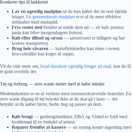
Konkrete tips til køkkenet
Lav en ugentlig madplan
så du kun køber det du rent faktisk
bruger.
En gennemtænkt madplan
er et af de mest effektive
redskaber mod madspild.
Frys rester ned
fremfor at smide dem ud — en halv portion
pasta kan blive morgendagens frokost.
Køb efter tilbud og sæson
— sæsonvarer er billigere og har
kortere transportvej.
Brug hele råvaren
— kartoffelskræller kan ristes i ovnen,
broccolistilke kan koges til suppe.
Vil du vide mere om,
hvad danskere egentlig bruger på mad
, kan du få
et godt overblik der.
Tøj og forbrug — zero waste starter med at købe mindre
Modeindustrien er en af verdens mest ressourcekrævende brancher. En
zero waste tilgang til tøj betyder ikke at du skal gå i laser — det
betyder at du køber færre, bedre ting og passer på dem.
Køb brugt
— genbrugsbutikker, DBA og Vinted er fyldt med
kvalitetstøj til en brøkdel af prisen.
Reparer fremfor at kassere
— en syning koster ingenting men