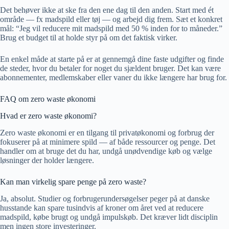
Det behøver ikke at ske fra den ene dag til den anden. Start med ét
område — fx madspild eller tøj — og arbejd dig frem. Sæt et konkret
mål: “Jeg vil reducere mit madspild med 50 % inden for to måneder.”
Brug et budget til at holde styr på om det faktisk virker.
En enkel måde at starte på er at gennemgå dine faste udgifter og finde
de steder, hvor du betaler for noget du sjældent bruger. Det kan være
abonnementer, medlemskaber eller vaner du ikke længere har brug for.
FAQ om zero waste økonomi
Hvad er zero waste økonomi?
Zero waste økonomi er en tilgang til privatøkonomi og forbrug der
fokuserer på at minimere spild — af både ressourcer og penge. Det
handler om at bruge det du har, undgå unødvendige køb og vælge
løsninger der holder længere.
Kan man virkelig spare penge på zero waste?
Ja, absolut. Studier og forbrugerundersøgelser peger på at danske
husstande kan spare tusindvis af kroner om året ved at reducere
madspild, købe brugt og undgå impulskøb. Det kræver lidt disciplin
men ingen store investeringer.