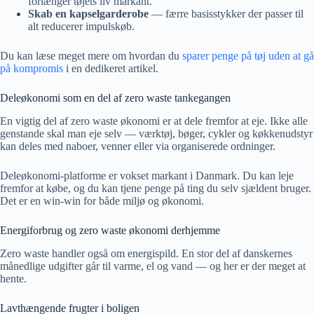
forlænger tøjets liv markant.
Skab en kapselgarderobe
— færre basisstykker der passer til
alt reducerer impulskøb.
Du kan læse meget mere om hvordan du
sparer penge på tøj uden at gå
på kompromis
i en dedikeret artikel.
Deleøkonomi som en del af zero waste tankegangen
En vigtig del af zero waste økonomi er at dele fremfor at eje. Ikke alle
genstande skal man eje selv — værktøj, bøger, cykler og køkkenudstyr
kan deles med naboer, venner eller via organiserede ordninger.
Deleøkonomi-platforme er vokset markant i Danmark. Du kan leje
fremfor at købe, og du kan tjene penge på ting du selv sjældent bruger.
Det er en win-win for både miljø og økonomi.
Energiforbrug og zero waste økonomi derhjemme
Zero waste handler også om energispild. En stor del af danskernes
månedlige udgifter går til varme, el og vand — og her er der meget at
hente.
Lavthængende frugter i boligen