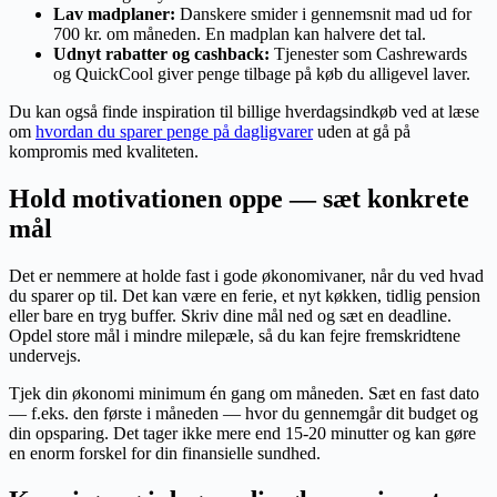
Lav madplaner:
Danskere smider i gennemsnit mad ud for
700 kr. om måneden. En madplan kan halvere det tal.
Udnyt rabatter og cashback:
Tjenester som Cashrewards
og QuickCool giver penge tilbage på køb du alligevel laver.
Du kan også finde inspiration til billige hverdagsindkøb ved at læse
om
hvordan du sparer penge på dagligvarer
uden at gå på
kompromis med kvaliteten.
Hold motivationen oppe — sæt konkrete
mål
Det er nemmere at holde fast i gode økonomivaner, når du ved hvad
du sparer op til. Det kan være en ferie, et nyt køkken, tidlig pension
eller bare en tryg buffer. Skriv dine mål ned og sæt en deadline.
Opdel store mål i mindre milepæle, så du kan fejre fremskridtene
undervejs.
Tjek din økonomi minimum én gang om måneden. Sæt en fast dato
— f.eks. den første i måneden — hvor du gennemgår dit budget og
din opsparing. Det tager ikke mere end 15-20 minutter og kan gøre
en enorm forskel for din finansielle sundhed.