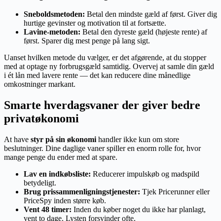
Sneboldsmetoden:
Betal den mindste gæld af først. Giver dig
hurtige gevinster og motivation til at fortsætte.
Lavine-metoden:
Betal den dyreste gæld (højeste rente) af
først. Sparer dig mest penge på lang sigt.
Uanset hvilken metode du vælger, er det afgørende, at du stopper
med at optage ny forbrugsgæld samtidig. Overvej at samle din gæld
i ét lån med lavere rente — det kan reducere dine månedlige
omkostninger markant.
Smarte hverdagsvaner der giver bedre
privatøkonomi
At have
styr på sin økonomi
handler ikke kun om store
beslutninger. Dine daglige vaner spiller en enorm rolle for, hvor
mange penge du ender med at spare.
Lav en indkøbsliste:
Reducerer impulskøb og madspild
betydeligt.
Brug prissammenligningstjenester:
Tjek Pricerunner eller
PriceSpy inden større køb.
Vent 48 timer:
Inden du køber noget du ikke har planlagt,
vent to dage. Lysten forsvinder ofte.