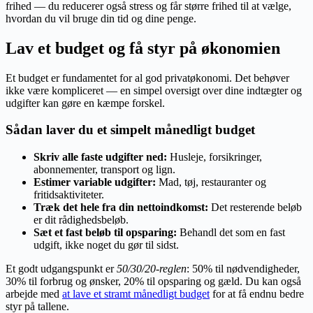
frihed — du reducerer også stress og får større frihed til at vælge,
hvordan du vil bruge din tid og dine penge.
Lav et budget og få styr på økonomien
Et budget er fundamentet for al god privatøkonomi. Det behøver
ikke være kompliceret — en simpel oversigt over dine indtægter og
udgifter kan gøre en kæmpe forskel.
Sådan laver du et simpelt månedligt budget
Skriv alle faste udgifter ned:
Husleje, forsikringer,
abonnementer, transport og lign.
Estimer variable udgifter:
Mad, tøj, restauranter og
fritidsaktiviteter.
Træk det hele fra din nettoindkomst:
Det resterende beløb
er dit rådighedsbeløb.
Sæt et fast beløb til opsparing:
Behandl det som en fast
udgift, ikke noget du gør til sidst.
Et godt udgangspunkt er
50/30/20-reglen
: 50% til nødvendigheder,
30% til forbrug og ønsker, 20% til opsparing og gæld. Du kan også
arbejde med
at lave et stramt månedligt budget
for at få endnu bedre
styr på tallene.