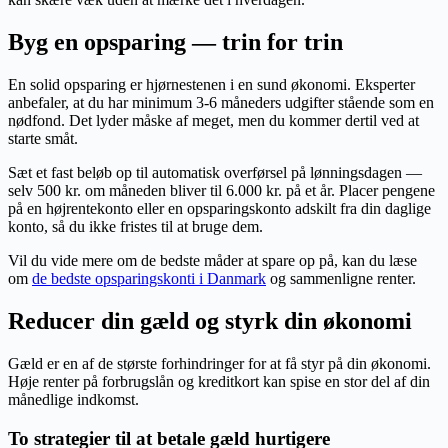
Byg en opsparing — trin for trin
En solid opsparing er hjørnestenen i en sund økonomi. Eksperter
anbefaler, at du har minimum 3-6 måneders udgifter stående som en
nødfond. Det lyder måske af meget, men du kommer dertil ved at
starte småt.
Sæt et fast beløb op til automatisk overførsel på lønningsdagen —
selv 500 kr. om måneden bliver til 6.000 kr. på et år. Placer pengene
på en højrentekonto eller en opsparingskonto adskilt fra din daglige
konto, så du ikke fristes til at bruge dem.
Vil du vide mere om de bedste måder at spare op på, kan du læse
om
de bedste opsparingskonti i Danmark
og sammenligne renter.
Reducer din gæld og styrk din økonomi
Gæld er en af de største forhindringer for at få styr på din økonomi.
Høje renter på forbrugslån og kreditkort kan spise en stor del af din
månedlige indkomst.
To strategier til at betale gæld hurtigere