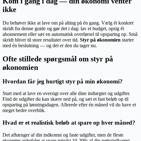
Kom i gang i dag — din økonomi venter
ikke
Du behøver ikke at lave om på alting på én gang. Vælg ét konkret
skridt fra denne guide og gør det i dag: lav et budget, opsig ét
abonnement eller sæt en automatisk overførsel til opsparing op. Små
skridt bliver til store resultater over tid.
Styr på økonomien
starter
med én beslutning — og det er den du tager nu.
Ofte stillede spørgsmål om styr på
økonomien
Hvordan får jeg hurtigt styr på min økonomi?
Start med at lave en oversigt over alle dine indtægter og udgifter.
Find de udgifter du kan skære ned på, og sæt et fast beløb op til
opsparing på lønningsdagen. Allerede efter én måned vil du have et
meget bedre overblik.
Hvad er et realistisk beløb at spare op hver måned?
Det afhænger af din indkomst og faste udgifter, men de fleste
eksperter anbefaler at spare mindst 10-20% af din nettoindkomst.