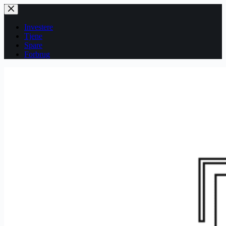
Fortsæt
til
indhold
Investere
Tjene
Spare
Forbrug