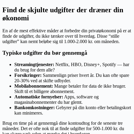
Find de skjulte udgifter der dræner din
økonomi
En af de mest effektive måder at forbedre din privatøkonomi på er at
finde de udgifter, du ikke tænker over til hverdag. Disse “stille
udgifter” kan nemt beløbe sig til 1.000-2.000 kr. om måneden.
Typiske udgifter du bør gennemgå
Streamingtjenester:
Netflix, HBO, Disney+, Spotify — har
du brug for dem alle?
Forsikringer:
Sammenlign priser hvert år. Du kan ofte spare
20-30% ved at skifte udbyder.
Mobilabonnement:
Mange betaler for data de ikke bruger.
Skift til et billigere abonnement.
Automatiske fornyelser:
Apps, software og
magasinabonnementer du har glemt.
Bankomkostninger:
Gebyrer på din konto eller betalingskort
kan minimeres.
Brug en time på at gennemgå dine kontoudtog for de seneste tre
måneder. Det er ofte nok til at finde udgifter for 500-1.000 kr. du
kan skære væk uden at mærke det i hverdagen.