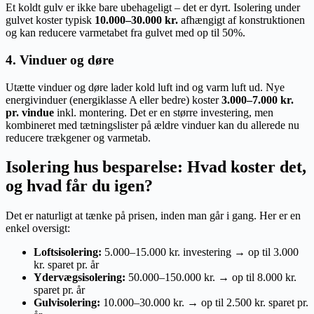
Et koldt gulv er ikke bare ubehageligt – det er dyrt. Isolering under
gulvet koster typisk
10.000–30.000 kr.
afhængigt af konstruktionen
og kan reducere varmetabet fra gulvet med op til 50%.
4. Vinduer og døre
Utætte vinduer og døre lader kold luft ind og varm luft ud. Nye
energivinduer (energiklasse A eller bedre) koster
3.000–7.000 kr.
pr. vindue
inkl. montering. Det er en større investering, men
kombineret med tætningslister på ældre vinduer kan du allerede nu
reducere trækgener og varmetab.
Isolering hus besparelse: Hvad koster det,
og hvad får du igen?
Det er naturligt at tænke på prisen, inden man går i gang. Her er en
enkel oversigt:
Loftsisolering:
5.000–15.000 kr. investering → op til 3.000
kr. sparet pr. år
Ydervægsisolering:
50.000–150.000 kr. → op til 8.000 kr.
sparet pr. år
Gulvisolering:
10.000–30.000 kr. → op til 2.500 kr. sparet pr.