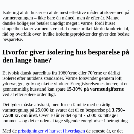
Isolering af dit hus er en af de mest effektive måder at skære ned på
varmeregningen – ikke bare én måned, men år efter år. Mange
danske boligejere betaler unødigt meget i varme, fordi huset
simpelthen lader varmen sive ud. I denne artikel får du konkrete tal,
råd og overblik over, hvilke isoleringsprojekter der giver den bedste
besparelse.
Hvorfor giver isolering hus besparelse på
den lange bane?
Et typisk dansk parcelhus fra 1960’erne eller 70’erne er dårligt
isoleret efter nutidens standarder. Varme forsvinder gennem loft,
ydervægge, gulv og utætte vinduer. Energistyrelsen estimerer, at en
gennemsnitlig husstand kan spare
15-30% på varmeudgifterne
ved at efterisolere ordentligt.
Det lyder måske abstrakt, men for en familie med en årlig
varmeregning på 25.000 kr. svarer det til en besparelse på
3.750–
7.500 kr. om året
. Over 10 år er det op til 75.000 kr. tilbage i
lommen – og det er uden at tage stigende energipriser i betragtning.
Med de
prisstigninger vi har set i hverdagen
de seneste år, er det