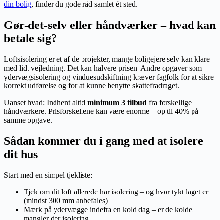
din bolig
, finder du gode råd samlet ét sted.
Gør-det-selv eller håndværker – hvad kan
betale sig?
Loftsisolering er et af de projekter, mange boligejere selv kan klare
med lidt vejledning. Det kan halvere prisen. Andre opgaver som
ydervægsisolering og vinduesudskiftning kræver fagfolk for at sikre
korrekt udførelse og for at kunne benytte skattefradraget.
Uanset hvad: Indhent altid
minimum 3 tilbud
fra forskellige
håndværkere. Prisforskellene kan være enorme – op til 40% på
samme opgave.
Sådan kommer du i gang med at isolere
dit hus
Start med en simpel tjekliste:
Tjek om dit loft allerede har isolering – og hvor tykt laget er
(mindst 300 mm anbefales)
Mærk på ydervægge indefra en kold dag – er de kolde,
mangler der isolering