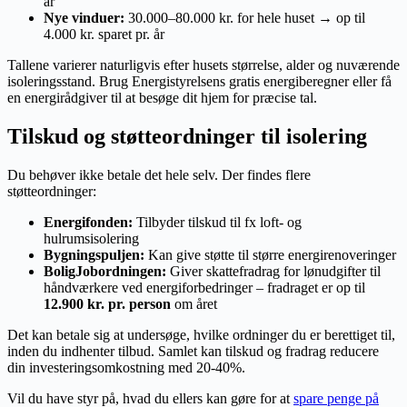
år
Nye vinduer:
30.000–80.000 kr. for hele huset → op til
4.000 kr. sparet pr. år
Tallene varierer naturligvis efter husets størrelse, alder og nuværende
isoleringsstand. Brug Energistyrelsens gratis energiberegner eller få
en energirådgiver til at besøge dit hjem for præcise tal.
Tilskud og støtteordninger til isolering
Du behøver ikke betale det hele selv. Der findes flere
støtteordninger:
Energifonden:
Tilbyder tilskud til fx loft- og
hulrumsisolering
Bygningspuljen:
Kan give støtte til større energirenoveringer
BoligJobordningen:
Giver skattefradrag for lønudgifter til
håndværkere ved energiforbedringer – fradraget er op til
12.900 kr. pr. person
om året
Det kan betale sig at undersøge, hvilke ordninger du er berettiget til,
inden du indhenter tilbud. Samlet kan tilskud og fradrag reducere
din investeringsomkostning med 20-40%.
Vil du have styr på, hvad du ellers kan gøre for at
spare penge på