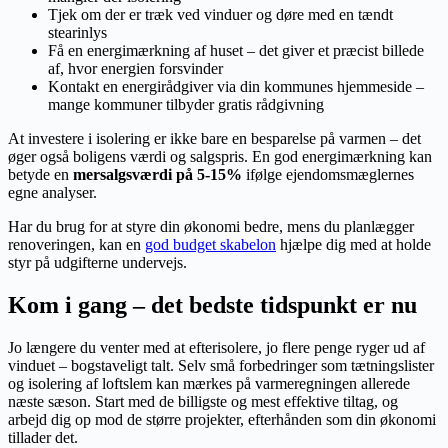
Tjek om der er træk ved vinduer og døre med en tændt
stearinlys
Få en energimærkning af huset – det giver et præcist billede
af, hvor energien forsvinder
Kontakt en energirådgiver via din kommunes hjemmeside –
mange kommuner tilbyder gratis rådgivning
At investere i isolering er ikke bare en besparelse på varmen – det
øger også boligens værdi og salgspris. En god energimærkning kan
betyde en
mersalgsværdi på 5-15%
ifølge ejendomsmæglernes
egne analyser.
Har du brug for at styre din økonomi bedre, mens du planlægger
renoveringen, kan en
god budget skabelon
hjælpe dig med at holde
styr på udgifterne undervejs.
Kom i gang – det bedste tidspunkt er nu
Jo længere du venter med at efterisolere, jo flere penge ryger ud af
vinduet – bogstaveligt talt. Selv små forbedringer som tætningslister
og isolering af loftslem kan mærkes på varmeregningen allerede
næste sæson. Start med de billigste og mest effektive tiltag, og
arbejd dig op mod de større projekter, efterhånden som din økonomi
tillader det.