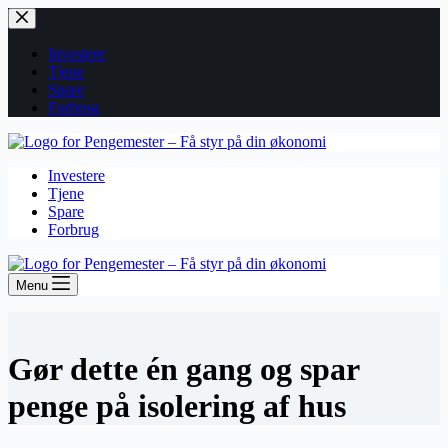
Fortsæt
til
indhold
Investere
Tjene
Spare
Forbrug
Investere
Tjene
Spare
Forbrug
Menu
Gør dette én gang og spar
penge på isolering af hus