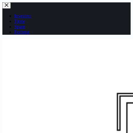
Fortsæt
til
indhold
Investere
Tjene
Spare
Forbrug