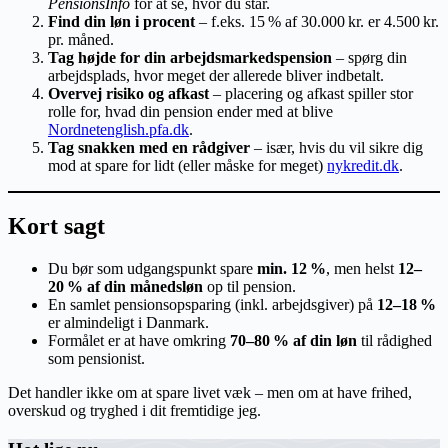
PensionsInfo
for at se, hvor du står.
Find din løn i procent
– f.eks. 15 % af 30.000 kr. er 4.500 kr.
pr. måned.
Tag højde for din arbejdsmarkedspension
– spørg din
arbejdsplads, hvor meget der allerede bliver indbetalt.
Overvej risiko og afkast
– placering og afkast spiller stor
rolle for, hvad din pension ender med at blive
Nordnet
english.pfa.dk
.
Tag snakken med en rådgiver
– især, hvis du vil sikre dig
mod at spare for lidt (eller måske for meget)
nykredit.dk
.
Kort sagt
Du bør som udgangspunkt spare
min. 12 %
, men helst
12–
20 % af din månedsløn
op til pension.
En samlet pensionsopsparing (inkl. arbejdsgiver) på
12–18 %
er almindeligt i Danmark.
Formålet er at have omkring
70–80 % af din løn
til rådighed
som pensionist.
Det handler ikke om at spare livet væk – men om at have frihed,
overskud og tryghed i dit fremtidige jeg.