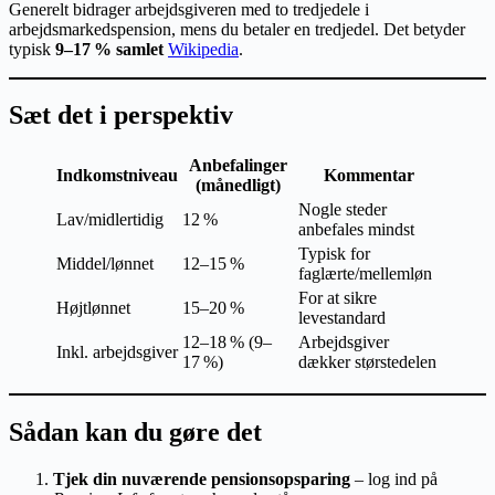
Generelt bidrager arbejdsgiveren med to tredjedele i
arbejdsmarkedspension, mens du betaler en tredjedel. Det betyder
typisk
9–17 % samlet
Wikipedia
.
Sæt det i perspektiv
Anbefalinger
Indkomstniveau
Kommentar
(månedligt)
Nogle steder
Lav/midlertidig
12 %
anbefales mindst
Typisk for
Middel/lønnet
12–15 %
faglærte/mellemløn
For at sikre
Højtlønnet
15–20 %
levestandard
12–18 % (9–
Arbejdsgiver
Inkl. arbejdsgiver
17 %)
dækker størstedelen
Sådan kan du gøre det
Tjek din nuværende pensionsopsparing
– log ind på