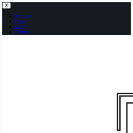
Fortsæt
til
indhold
Investere
Tjene
Spare
Forbrug