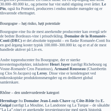
30.000–80.000 kr., og priserne har vist stabil stigning over årtier.
Le
Pin
, også fra Pomerol, produceres i endnu mindre mængder og er
tilsvarende eftertragtet.
Bourgogne – høj risiko, højt potentiale
Bourgogne-vine fra de mest anerkendte producenter kan overgå selv
de bedste Bordeaux-vine i prisudvikling.
Domaine de la Romanée-
Conti (DRC)
er det absolutte toppunkt – en flaske Romanée-Conti fra
en god årgang koster typisk 100.000–300.000 kr. og er et af de mest
handlede aktiver på Liv-ex.
Andre topproducenter fra Bourgogne, der er stærke
investeringsobjekter, inkluderer
Henri Jayer
(særligt Richebourg og
Vosne-Romanée Cros Parantoux),
Armand Rousseau
(Chambertin
og Clos St-Jacques) og
Leroy
. Disse vine er kendetegnet ved
mikroskopiske produktionsmængder og en dedikeret global
samlerskare.
Rhône – den undervurderede kategori
Hermitage
fra
Domaine Jean-Louis Chave
og
Côte-Rôtie
fra
E.
Guigal
(særligt La Mouline, La Landonne og La Turque – de såkaldte
“La La”-vine) er anerkendte investeringsvine med stærk historisk