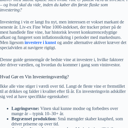
– og hvad skal du vide, inden du køber din første flaske som
investering?
Investering i vin er langt fra nyt, men interessen er vokset markant de
seneste år. Liv-ex Fine Wine 1000-indekset, der tracker priser på de
mest handlede fine vine, har historisk leveret konkurrencedygtige
afkast og fungeret som inflationssikring i perioder med markedsuro.
Men ligesom
investere i kunst
og andre alternative aktiver kræver det
specialviden at navigere rigtigt.
Denne guide gennemgår de bedste vine at investere i, hvilke faktorer
der driver værdien, og hvordan du kommer i gang som vininvestor.
Hvad Gør en Vin Investeringsværdig?
Ikke alle vine stiger i værdi over tid. Langt de fleste vine er fremstillet
til at drikkes og falder i kvalitet efter få år. En investeringsvin adskiller
sig ved at have specifikke egenskaber:
Lagringsevne:
Vinen skal kunne modne og forbedres over
mange år – typisk 10–30+ år.
Begrænset produktion:
Små mængder skaber knaphed, som
driver priserne op over tid.