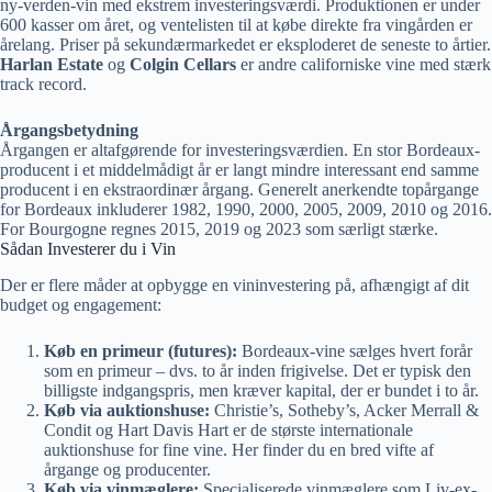
ny-verden-vin med ekstrem investeringsværdi. Produktionen er under
600 kasser om året, og ventelisten til at købe direkte fra vingården er
årelang. Priser på sekundærmarkedet er eksploderet de seneste to årtier.
Harlan Estate
og
Colgin Cellars
er andre californiske vine med stærk
track record.
Årgangsbetydning
Årgangen er altafgørende for investeringsværdien. En stor Bordeaux-
producent i et middelmådigt år er langt mindre interessant end samme
producent i en ekstraordinær årgang. Generelt anerkendte topårgange
for Bordeaux inkluderer 1982, 1990, 2000, 2005, 2009, 2010 og 2016.
For Bourgogne regnes 2015, 2019 og 2023 som særligt stærke.
Sådan Investerer du i Vin
Der er flere måder at opbygge en vininvestering på, afhængigt af dit
budget og engagement:
Køb en primeur (futures):
Bordeaux-vine sælges hvert forår
som en primeur – dvs. to år inden frigivelse. Det er typisk den
billigste indgangspris, men kræver kapital, der er bundet i to år.
Køb via auktionshuse:
Christie’s, Sotheby’s, Acker Merrall &
Condit og Hart Davis Hart er de største internationale
auktionshuse for fine vine. Her finder du en bred vifte af
årgange og producenter.
Køb via vinmæglere:
Specialiserede vinmæglere som Liv-ex-