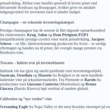
prisudvikling. Rhône-vine handles generelt til lavere priser end
tilsvarende Bordeaux og Bourgogne, hvilket giver en attraktiv
indgangsvinkel for investorer med et mindre budget.
Champagne – en voksende investeringskategori
Prestige-champagner har de seneste år fået stigende opmærksomhed
fra vininvestorer.
Krug
,
Salon
og
Dom Pérignon P2/P3
(senpublicerede prestige-cuvéer) viser stærk prisudvikling.
Jacques
Selosse
– en lille, håndværksmæssig producent fra Avize – er særligt
eftertragtet og handles nu til priser, der overgår mange premier cru
Bordeaux-vine.
Toscana – Italiens svar på investorklassen
Italiensk vin har gjort sig stærkt gældende som investeringsobjekt.
Sassicaia
,
Ornellaia
og
Masseto
fra Bolgheri er de mest handlede
italienske vine på sekundærmarkedet. Fra Piemonte er
Barolo
fra
producenter som
Giacomo Conterno
(Monfortino) og
Bruno
Giacosa
(Barolo Riserva) højt værdsat af samlere globalt.
Californien og “nye verden”-vine
Screaming Eagle
fra Napa Valley er det mest ikoniske eksempel på en