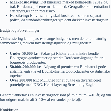
Markedsudsving:
Det kinesiske marked kollapsede i 2012 og
trak Bordeaux-priserne markant ned. Geografisk koncentration i
efterspørgsel er en reel risiko.
Forsikring:
En vinsamling skal forsikres – som en separat
police, da standardforsikringer sjældent dækker investeringsvin.
Budget og Forventninger
Vininvestering kan tilpasses mange budgetter, men der er en naturlig
sammenhæng mellem investeringsstørrelse og muligheder:
Under 50.000 kr.:
Fokus på Rhône-vine, mindre kendte
Bourgogne-producenter og stærke Bordeaux-årgange fra cru
bourgeois-producenter.
50.000–200.000 kr.:
Adgang til premier cru Bordeaux i gode
årgange, entry-level Bourgogne fra topproducenter og italienske
topvine.
Over 200.000 kr.:
Mulighed for at bygge en diversificeret
portefølje med DRC, Henri Jayer og Screaming Eagle.
Generelt anbefales en investeringshorisont på minimum 5–10 år, og vin
bør udgøre maksimalt 5–10% af en samlet portefølje.
Konklusion