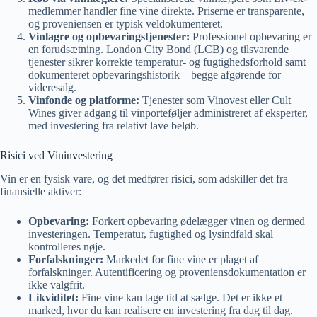
medlemmer handler fine vine direkte. Priserne er transparente,
og proveniensen er typisk veldokumenteret.
Vinlagre og opbevaringstjenester:
Professionel opbevaring er
en forudsætning. London City Bond (LCB) og tilsvarende
tjenester sikrer korrekte temperatur- og fugtighedsforhold samt
dokumenteret opbevaringshistorik – begge afgørende for
videresalg.
Vinfonde og platforme:
Tjenester som Vinovest eller Cult
Wines giver adgang til vinporteføljer administreret af eksperter,
med investering fra relativt lave beløb.
Risici ved Vininvestering
Vin er en fysisk vare, og det medfører risici, som adskiller det fra
finansielle aktiver:
Opbevaring:
Forkert opbevaring ødelægger vinen og dermed
investeringen. Temperatur, fugtighed og lysindfald skal
kontrolleres nøje.
Forfalskninger:
Markedet for fine vine er plaget af
forfalskninger. Autentificering og proveniensdokumentation er
ikke valgfrit.
Likviditet:
Fine vine kan tage tid at sælge. Det er ikke et
marked, hvor du kan realisere en investering fra dag til dag.