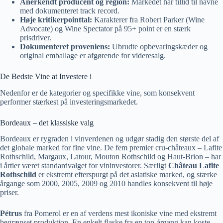
Anerkendt producent og region:
Markedet har tillid til navne
med dokumenteret track record.
Høje kritikerpointtal:
Karakterer fra Robert Parker (Wine
Advocate) og Wine Spectator på 95+ point er en stærk
prisdriver.
Dokumenteret proveniens:
Ubrudte opbevaringskæder og
original emballage er afgørende for videresalg.
De Bedste Vine at Investere i
Nedenfor er de kategorier og specifikke vine, som konsekvent
performer stærkest på investeringsmarkedet.
Bordeaux – det klassiske valg
Bordeaux er rygraden i vinverdenen og udgør stadig den største del af
det globale marked for fine vine. De fem premier cru-châteaux – Lafite
Rothschild, Margaux, Latour, Mouton Rothschild og Haut-Brion – har
i årtier været standardvalget for vininvestorer. Særligt
Château Lafite
Rothschild
er ekstremt efterspurgt på det asiatiske marked, og stærke
årgange som 2000, 2005, 2009 og 2010 handles konsekvent til høje
priser.
Pétrus
fra Pomerol er en af verdens mest ikoniske vine med ekstremt
begrænset produktion. En enkelt flaske fra en top-årgang kan koste